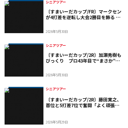
シニアツアー
〔すまいーだカップ/FR〕マークセン
が4打差を逆転し大会2勝目を飾る シ
ニアツアー通算26勝目と最多優勝数
を更新中
2026年5月30日
シニアツアー
〔すまいーだカップ/2R〕加瀬秀樹も
びっくり プロ43年目で“まさか”の
珍事 2日間で11打から1打まで極端
体験
2026年5月30日
シニアツアー
〔すまいーだカップ/2R〕藤田寛之、
首位と5打差7位で奮闘「よく頑張っ
てると思います」上々の出来に手応え
をつかみたい
2026年5月29日