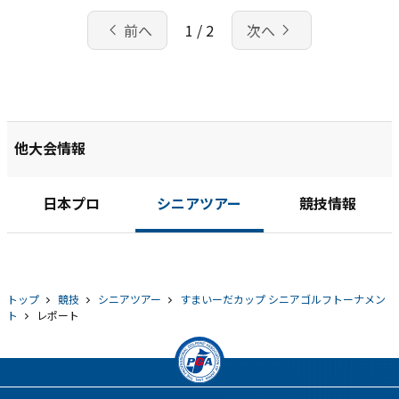
chevron_left
navigate_next
前へ
1 / 2
次へ
他大会情報
日本プロ
シニアツアー
競技情報
トップ
競技
シニアツアー
すまいーだカップ シニアゴルフトーナメン
ト
レポート