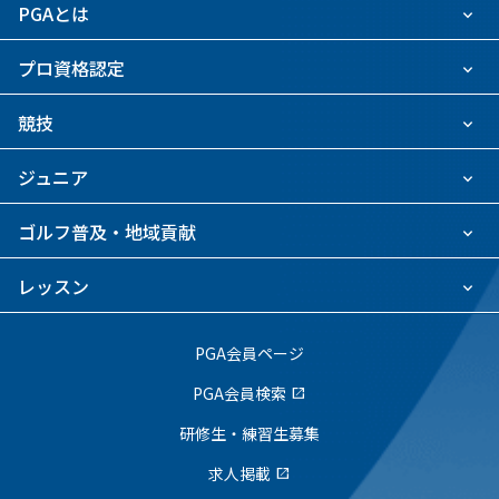
PGAとは
プロ資格認定
競技
ジュニア
ゴルフ普及・地域貢献
レッスン
PGA会員ページ
PGA会員検索
open_in_new
研修生・練習生募集
求人掲載
open_in_new