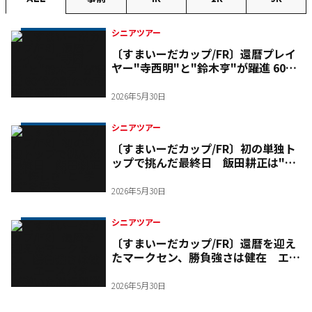
シニアツアー
〔すまいーだカップ/FR〕還暦プレイ
ヤー"寺西明"と"鈴木亨"が躍進 60代
の新たな可能性を証明
2026年5月30日
シニアツアー
〔すまいーだカップ/FR〕初の単独ト
ップで挑んだ最終日 飯田耕正は"悔
しさ"と“学び”を得る
2026年5月30日
シニアツアー
〔すまいーだカップ/FR〕還暦を迎え
たマークセン、勝負強さは健在 エー
スパターが導いた逆転優勝
2026年5月30日