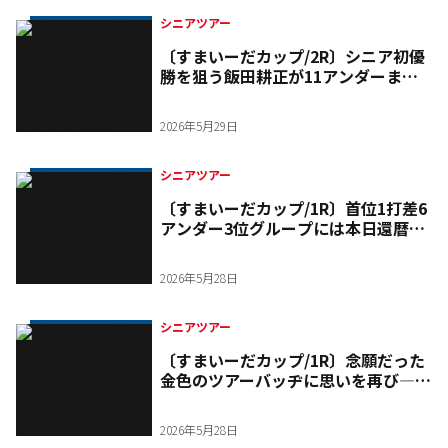
シニアツアー
〔すまいーだカップ/2R〕シニア初優
勝を狙う飯田耕正が11アンダーまで
伸ばし連日トップ 首位2打差に寺西
明、鈴木亨
2026年5月29日
シニアツアー
〔すまいーだカップ/1R〕首位1打差6
アンダー3位グループには本日還暦を
迎えた鈴木亨ら4人がひしめく混戦模
様
2026年5月28日
シニアツアー
〔すまいーだカップ/1R〕念願だった
金色のツアーバッヂに思いを再び―矢
澤直樹が会心の67で7位タイ浮上
2026年5月28日