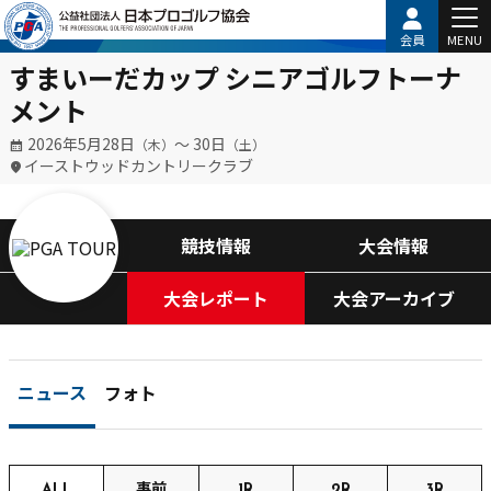
会員
MENU
すまいーだカップ シニアゴルフトーナ
メント
2026年5月28日
〜 30日
（木）
（土）
イーストウッドカントリークラブ
競技情報
大会情報
大会レポート
大会アーカイブ
ニュース
フォト
ALL
事前
1R
2R
3R