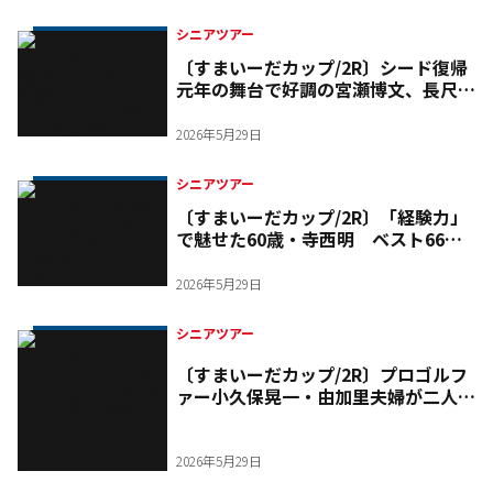
シニアツアー
〔すまいーだカップ/2R〕シード復帰
元年の舞台で好調の宮瀬博文、長尺パ
ター武器に初Ｖを照準に
2026年5月29日
シニアツアー
〔すまいーだカップ/2R〕「経験力」
で魅せた60歳・寺西明 ベスト66で
首位追走の2位タイ
2026年5月29日
シニアツアー
〔すまいーだカップ/2R〕プロゴルフ
ァー小久保晃一・由加里夫婦が二人三
脚で挑むシニアツアー 7アンダーは
首位と4打差
2026年5月29日