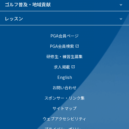
ゴルフ普及・地域貢献
レッスン
PGA会員ページ
PGA会員検索
open_in_new
研修生・練習生募集
求人掲載
open_in_new
English
お問い合わせ
スポンサー・リンク集
サイトマップ
ウェブアクセシビリティ
プライバシーポリシー