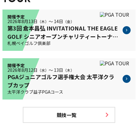
開催予定
2026年8月13日
〜 14日
（木）
（金）
第3回 倉本昌弘 INVITATIONAL THE EAGLE
GOLF シニアオープンチャリティートーナメ
札幌ベイゴルフ倶楽部
ント
開催予定
2026年8月12日
〜 13日
（水）
（木）
PGAジュニアゴルフ選手権大会 太平洋クラ
ブカップ
太平洋クラブ益子PGAコース
競技一覧