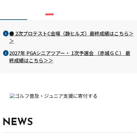
chevron_left
chevron_right
pause
● 2次プロテストC会場（静ヒルズ）最終成績はこちら＞
＞
2027年 PGAシニアツアー・ 1次予選会 （赤城ＧＣ） 最
終成績はこちら＞＞
NEWS