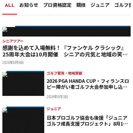
ALL
お知らせ
プロ資格認定
競技
ジュニア
ゴルフ
シニアツアー
感謝を込めて入場無料！『ファンケル クラシック』
25周年大会は10月開催 シニアの元気と地域の笑顔
をつなぐ
2026年8月6日
ゴルフ普及・地域貢献
2026 PGA HANDA CUP・フィランスロ
ピー障がい者ゴルフ大会参加申し込み
開始
2026年8月3日
ジュニア
日本プロゴルフ協会も後援「ジュニア
ゴルフ成長支援プロジェクト」8月1日
より新たな取り組みをスタート