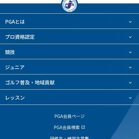
PGAとは
プロ資格認定
競技
ジュニア
ゴルフ普及・地域貢献
レッスン
PGA会員ページ
PGA会員検索
open_in_new
研修生・練習生募集