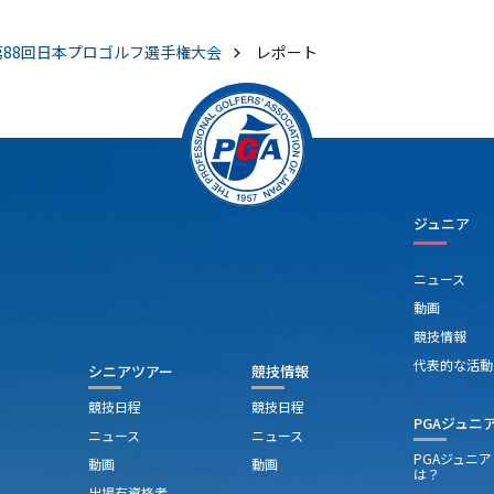
第88回日本プロゴルフ選手権大会
レポート
ジュニア
ニュース
動画
競技情報
代表的な活動
シニアツアー
競技情報
競技日程
競技日程
PGAジュニ
ニュース
ニュース
PGAジュニ
動画
動画
は？
出場有資格者