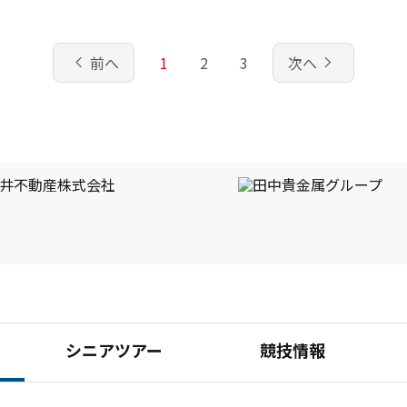
を例に挙げるなら「軽くて硬い」モデルがツアー界
の２位タイ
で流行ったかと思えば、４６インチ以上の長尺が
「飛ぶ」と人気を集めこともあった。
chevron_left
navigate_next
前へ
1
2
3
次へ
シニアツアー
競技情報