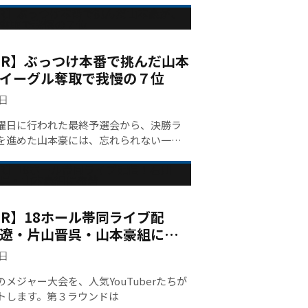
ショットに加えて、パットのフィーリン
ンの読みが日に日に良くなっていたこと
いた。最終日に向けて「コンディション
ールずつ上手くクリアーしたなら結果は
 / 3R】ぶっつけ本番で挑んだ山本
」と前日の記者会見で言い切った。
イーグル奪取で我慢の７位
3日
日に行われた最終予選会から、決勝ラ
を進めた山本豪には、忘れられない一日
首位と１打差、通算７アンダー・３位タ
第３ラウンドは片山晋呉、石川遼と同
トティーを取り囲む大勢のギャラリーに
えた。
/ 3R】18ホール帯同ライブ配
遼・片山晋呉・山本豪組に密
3日
メジャー大会を、人気YouTuberたちが
トします。第３ラウンドは