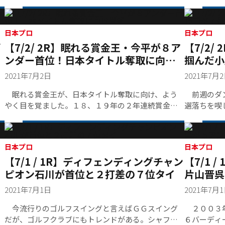
フリー６４をマークし、通算１２アンダーで首位逆
転。１打差２位には５つスコアを伸ばした稲森佑
貴。さらに１打差１０アンダーには、キムソンヒョ
ンが後を追う。前回大会覇者の石川遼はスコアを３
日本プロ
日本プロ
デ
【7/2/ 2R】眠れる賞金王・今平が８ア
【7/2
つ落とし４アンダー２７位と後退した。
ンダー首位！日本タイトル奪取に向け
掴んだ小
覚醒
2021年7月2日
2021年7月
眠れる賞金王が、日本タイトル奪取に向け、よう
前週のダン
やく目を覚ました。１８、１９年の２年連続賞金王
選落ちを喫
を手にした今平周吾が、首位タイに立った。
動した。予
は崩れた。
を打ち込ん
日本プロ
ース・日光
日本プロ
！
【7/1 / 1R】ディフェンディングチャン
【7/1
時計の針は
ピオン石川が首位と２打差の７位タイ
片山晋呉
2021年7月1日
2021年7月
今流行りのゴルフスイングと言えばＧＧスイング
２００３年
だが、ゴルフクラブにもトレンドがある。シャフト
６バーディ