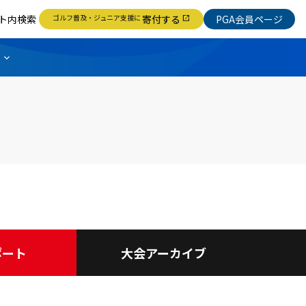
ト内検索
ゴルフ普及・ジュニア支援に
寄付する
PGA会員ページ
open_in_new
ポート
大会アーカイブ