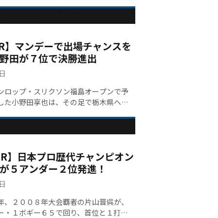
/ 2R】マンデーで出場チャンスを
野田が７位で決勝進出
2日
ロップ・スリクソン福島オープンで予
した小野田享也は、その足で栃木県へ移
選通過し、試合で４日間プレーする予定
日曜日は街の練習場で１時間ほどボール
でから、日本プロゴルフ選手権の開催コ
カンツリー倶楽部に出掛けたのだった。
 / 1R】日本プロ歴代チャンピオン
午後３時を回っていた。
が５アンダー２位発進！
1日
、２００８年大会覇者の片山晋呉が、
ー・１ボギー６５で回り、首位と１打差