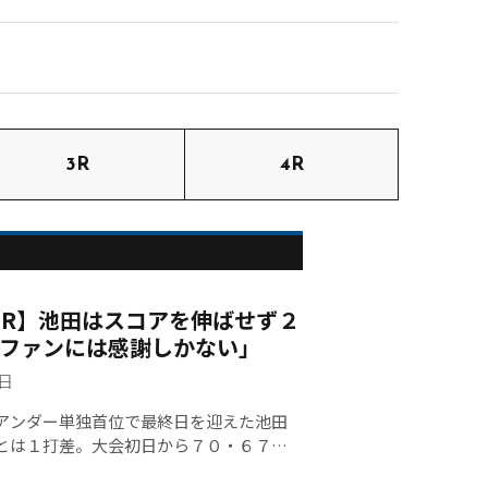
3R
4R
 / FR】池田はスコアを伸ばせず２
ファンには感謝しかない」
4日
ンダー単独首位で最終日を迎えた池田
とは１打差。大会初日から７０・６７・
ンドを重ねるごとにスコアを縮めてい