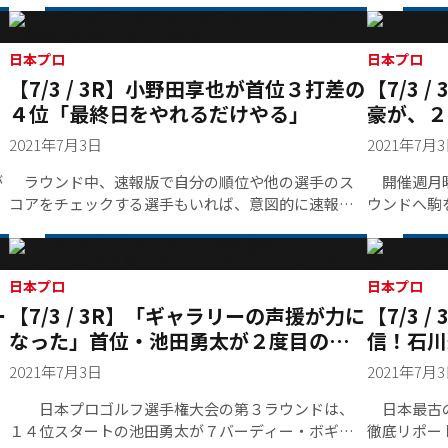
た。好調の
を決め切れず、通算１２アンダー・２位タイでフィ
グ、グリー
ニッシュしたのだった。
を実感して
日本プロ
日本プロ
次第、１ホ
【7/3 / 3R】小野田享也が首位３打差の
【7/3
ついて来る
４位「最終日をやれるだけやる」
豪が、２
2021年7月3日
2021年7月
が
ラウンド中、速報版で自分の順位や他の選手のス
開催週月曜
コアをチェックする選手もいれば、意図的に速報版
ウンドへ駒
を見ず、自分のプレーに集中しようとする選手がい
となった。
る。通算６アンダー・７位タイからスタートした小
イで迎えた
野田享也は前者のタイプ。「池田（勇太）さんがス
組。スター
コアを伸ばしているな、と思いました」。１番ホー
日本プロ
戸惑いを覚
日本プロ
ー
【7/3 / 3R】「ギャラリーの声援が力に
【7/3 
ルから７番ホールまでパーセーブを続けていたが、
通算５アンダーだった池田がバーディーを量産し、
なった」首位・池田勇太が２度目の日
信！石川
すでに首位に立っていたことを知った。そんな小野
本プロＶを狙う
着
2021年7月3日
2021年7月
田は８、９番ホールで連続バーディーを決めて、後
半に入る。
日本プロゴルフ選手権大会の第３ラウンドは、
日本最古の
１４位スタートの池田勇太が７バーディー・ボギー
徹底リポー