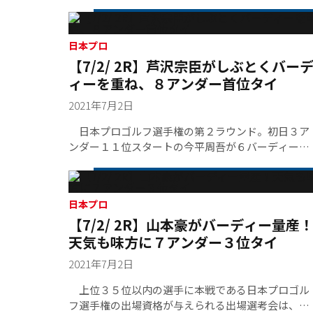
ープンで飾ったのが稲森佑貴。タフなコースセッテ
ィングでは持ち前の武器である「曲がらないショッ
ト」が自ずと生きてくる。優勝への歩を着実に進め
るように、稲森は初日１１位タイ（スコア６８）か
日本プロ
【7/2/ 2R】芦沢宗臣がしぶとくバー
ら２日目７位タイ（同６８）、そして３日目のこの
日は６バーディー・１ボギー６６をマークして首
ィーを重ね、８アンダー首位タイ
位・池田勇太とは１打差の２位にまで順位を上げ、
2021年7月2日
明日の最終日を迎える。
日本プロゴルフ選手権の第２ラウンド。初日３ア
ンダー１１位スタートの今平周吾が６バーディー１
ボギー・６６ストロークをマークし通算８アンダー
で首位。５アンダー２位スタートの芦沢宗臣もスコ
アを３つ伸ばし今平と首位に並んだ。１打差３位に
は谷原秀人、石川遼、片山晋呉、山本豪の４名が続
日本プロ
【7/2/ 2R】山本豪がバーディー量産
いている。
天気も味方に７アンダー３位タイ
2021年7月2日
上位３５位以内の選手に本戦である日本プロゴル
フ選手権の出場資格が与えられる出場選考会は、大