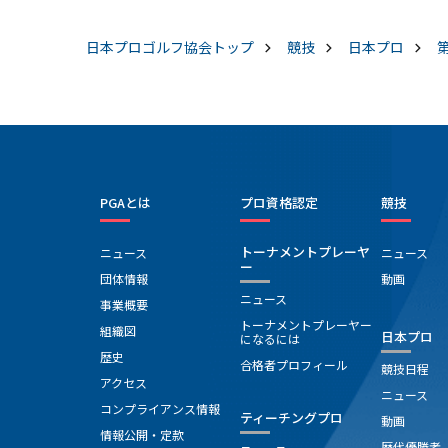
日本プロゴルフ協会
トップ
競技
日本プロ
PGAとは
プロ資格認定
競技
トーナメントプレーヤ
ニュース
ニュース
ー
団体情報
動画
ニュース
事業概要
トーナメントプレーヤー
組織図
日本プロ
になるには
歴史
合格者プロフィール
競技日程
アクセス
ニュース
コンプライアンス情報
ティーチングプロ
動画
情報公開・定款
歴代優勝者