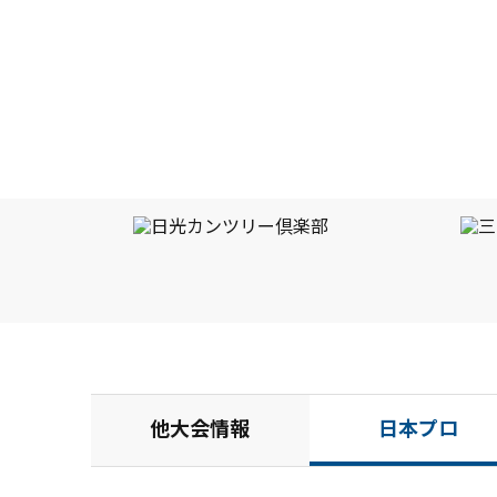
会開催週の月曜日に行われた。山本豪はイーブンパ
ー７１で回り、２５位タイに喰い込んだ。「前週は
ＡｂｅｍａＴＶツアーの大山どりカップに出場した
のですが、頭の中はマンデー（出場選考会）のこと
ばかりで、プレーに集中できずの予選落ちでした。
体裁のよい言い訳かな」と山本は苦笑いを浮かべ
る。しかし、それもご愛嬌だろう。２０１７年の関
西オープン以来、２度目のツアー出場を自らの手で
もぎ取ったのだから、予選落ちの悪い記憶は拭い去
って、メジャー大会出場を良い記憶にすればいい。
他大会情報
日本プロ