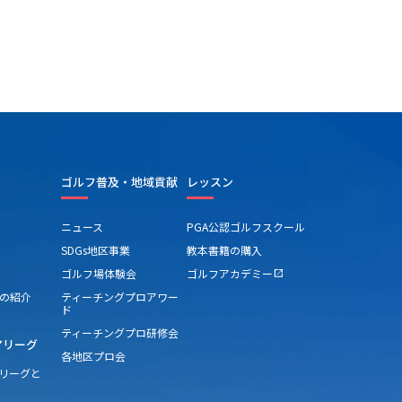
ゴルフ普及・地域貢献
レッスン
ニュース
PGA公認ゴルフスクール
SDGs地区事業
教本書籍の購入
ゴルフ場体験会
ゴルフアカデミー
open_in_new
の紹介
ティーチングプロアワー
ド
ティーチングプロ研修会
アリーグ
各地区プロ会
アリーグと