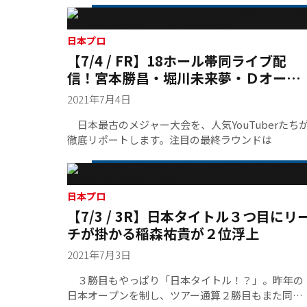
日本プロ
【7/4 / FR】18ホール帯同ライブ配
信！宮本勝昌・堀川未来夢・Ｄオー組
に密着
2021年7月4日
日本最古のメジャー大会を、人気YouTuberたち
徹底リポートします。注目の最終ラウンドは
日本プロ
【7/3 / 3R】日本タイトル３つ目にリ
チが掛かる稲森祐貴が２位浮上
2021年7月3日
３勝目もやっぱり「日本タイトル！？」。昨年の
日本オープンを制し、ツアー通算２勝目もまた同オ