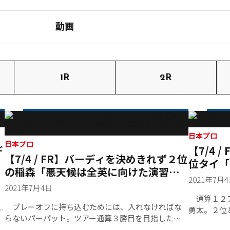
動画
1R
2R
日本プロ
日本プロ
デ
【7/4
【7/4 / FR】バーディを決めきれず２位
位タイ「
の稲森「悪天候は全英に向けた演習」
2021年7月
と気持ちを切り替える
2021年7月4日
通算１２ア
プレーオフに持ち込むためには、入れなければな
勇太。２位
らないパーパット。ツアー通算３勝目を目指した稲
６４とラウ
森佑貴は、最終１８番パー４ホールで、そのパット