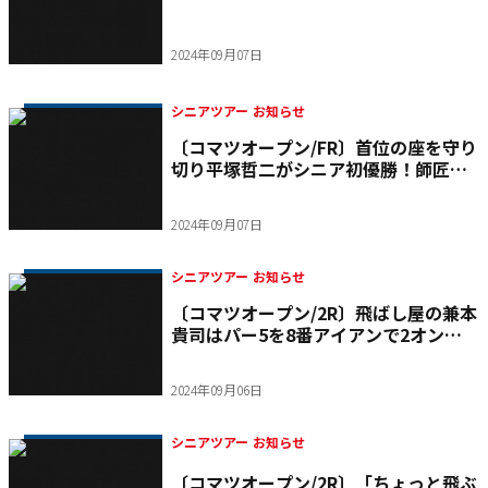
匠が勝った大会でシニア初優勝「感慨
深いものがあります」
2024年09月07日
シニアツアー お知らせ
〔コマツオープン/FR〕首位の座を守り
切り平塚哲二がシニア初優勝！師匠が
勝った「コマツオープン」で掴んだ初
タイトル
2024年09月07日
シニアツアー お知らせ
〔コマツオープン/2R〕飛ばし屋の兼本
貴司はパー5を8番アイアンで2オンイ
ーグル！ 最終日は1差を追って今季2勝
目を目指す
2024年09月06日
シニアツアー お知らせ
〔コマツオープン/2R〕「ちょっと飛ぶ