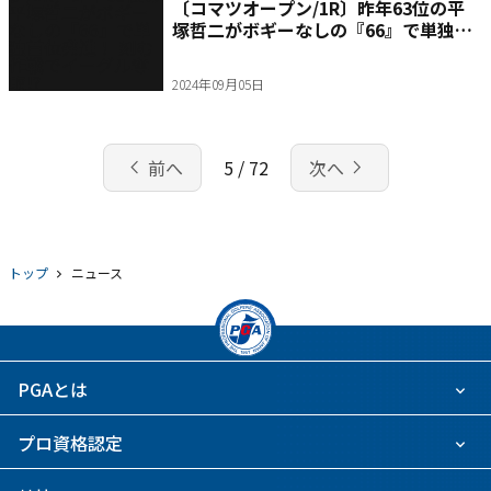
〔コマツオープン/1R〕昨年63位の平
塚哲二がボギーなしの『66』で単独首
位発進！ 刻む作戦でイーグル奪取!?
2024年09月05日
chevron_left
navigate_next
前へ
5 / 72
次へ
トップ
ニュース
PGAとは
プロ資格認定