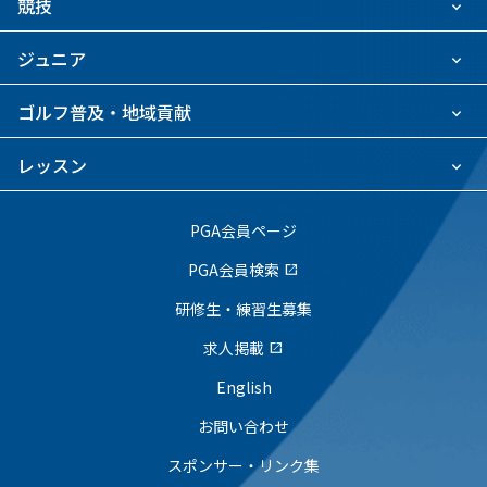
競技
ジュニア
ゴルフ普及・地域貢献
レッスン
PGA会員ページ
PGA会員検索
open_in_new
研修生・練習生募集
求人掲載
open_in_new
English
お問い合わせ
スポンサー・リンク集