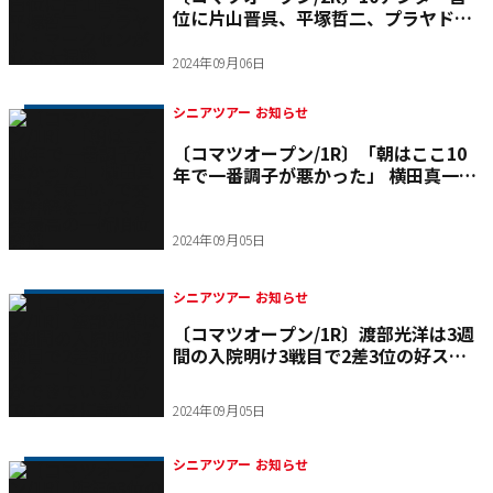
位に片山晋呉、平塚哲二、プラヤド・
マークセンが並ぶ大混戦
2024年09月06日
シニアツアー お知らせ
〔コマツオープン/1R〕「朝はここ10
年で一番調子が悪かった」 横田真一
は“気合い”で交感神経を上げて今季最
高の一桁順位発進
2024年09月05日
シニアツアー お知らせ
〔コマツオープン/1R〕渡部光洋は3週
間の入院明け3戦目で2差3位の好スタ
ート「ゴルフができているだけでホン
マに幸せ」
2024年09月05日
シニアツアー お知らせ