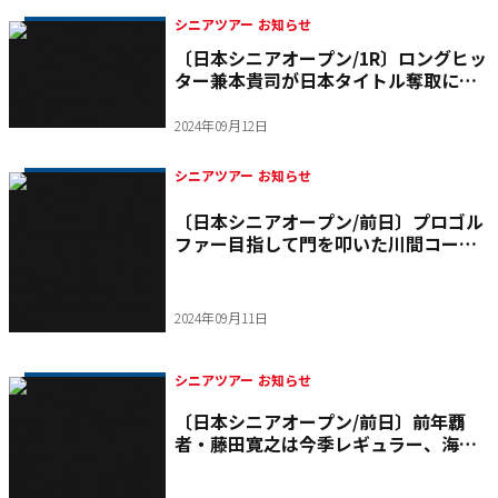
シニアツアー お知らせ
〔日本シニアオープン/1R〕ロングヒッ
ター兼本貴司が日本タイトル奪取に向
けて初日３位と好スタート
2024年09月12日
シニアツアー お知らせ
〔日本シニアオープン/前日〕プロゴル
ファー目指して門を叩いた川間コー
ス、シニアプロとして戻ってきた増田
伸洋は「全力で悔いなくやるだけ」
2024年09月11日
シニアツアー お知らせ
〔日本シニアオープン/前日〕前年覇
者・藤田寛之は今季レギュラー、海外
メジャーと連戦中、調子を見定めまず
は「暑さ対策」