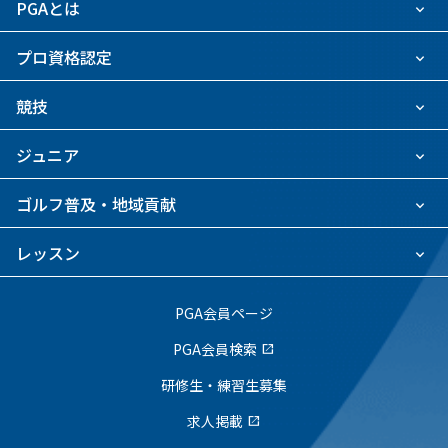
PGAとは
プロ資格認定
競技
ジュニア
ゴルフ普及・地域貢献
レッスン
PGA会員ページ
PGA会員検索
open_in_new
研修生・練習生募集
求人掲載
open_in_new