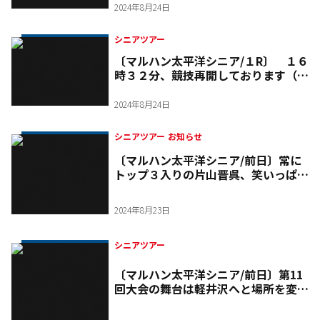
2024年8月24日
シニアツアー
〔マルハン太平洋シニア/１R〕 １６
時３２分、競技再開しております（中
断時間２時８分）
2024年8月24日
シニアツアー お知らせ
〔マルハン太平洋シニア/前日〕常に
トップ３入りの片山晋呉、笑いっぱな
しのプロアマ戦も含めシニアツアーは
面白い
2024年8月23日
シニアツアー
〔マルハン太平洋シニア/前日〕第11
回大会の舞台は軽井沢へと場所を変
え、大会ロゴデザインも一新！前年覇
者マークセンもプロアマを全力で楽し