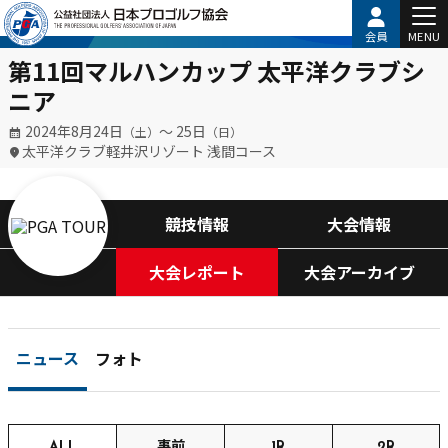
会員
MENU
第11回マルハンカップ 太平洋クラブシ
ニア
2024年8月24日
〜 25日
（土）
（日）
太平洋クラブ軽井沢リゾート 浅間コース
競技情報
大会情報
大会レポート
大会アーカイブ
ニュース
フォト
ALL
事前
1R
2R