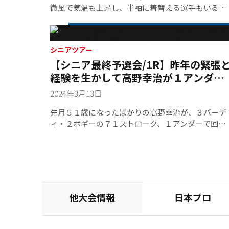
来たのは全体の２割。５４ホールの最終予選会混戦
微風で気温も上昇し、半袖に着替える選手もいるほ
を制したのは、第２ラウンドで６６をマークし４ア
ど暖かなコンディションに一転した。好条件でスコ
ンダー首位で出た兼本貴司（５３）が、この日ベス
アも伸びるかと想定されたが、昨日の強風に立ち向
トスコアの６７を叩き出してトータル９アンダーま
かった感覚が残っていたり、グリーンは朝露の影響
でスコアを伸ばした。２位の中山正芳（５５）に５
を受け、球が思うように滑らないといった変化に、
シニアツアー
【シニア最終予選会/1R】昨年の緊張
打の大差を着けて堂々のトップ通過を果たした。兼
選手は困惑していた。 シニア４年目・兼本貴司
本は前日に続きで２日連続でノーボギーゲームを達
（５３）の第１ラウンドは、パッティング不調が原
経験を生かして高野幸治が１アンダー
成。ベテランシニアの貫禄を知らしめた。注目選手
因で７４ストローク３１位タイと出遅れていた。
４位
2024年3月13日
には２９位スタートの堺谷和将（５３）が４つスコ
「いまだに緊張しいなんですよ。それにパッティン
アを伸ばして５位に、４４位スタートだった鹿志村
グが怖くて、インパクトで緩む感じが不安だった」
先月５１歳になったばかりの高野幸治が、３バーデ
光一（５４）がベストスコアタイとなる６７で回り
と振り返る。それに先週から練習ラウンドを重ねて
ィ・２ボギーの７１ストローク、１アンダーで回り
９位へとジャンプアップして、ツアーカードを獲得
いるが”７６ストローク“を切ることはなく、気持ち
４位グループに着けている。シニア１年目となった
している。「最終予選会第１位者」そして「２位か
は沈む一方だった。唯一の光は、第１ラウンド後に
昨年の最終予選会では４２位と振るわなかったが、
ら１０位の選手」には今季シニアツアーに「シード
先輩の水巻プロにパッティングを見てもらい、復調
地元茨城開催の日本プロシニアでは５２位でデビュ
資格者」としてフル参戦が可能となる。１１位以降
のきっかけをつかみ始めたところだった。
ー戦を飾り、１１月のすまいーだカップでは７４位
のランキングは大会の出場人数や欠場者の数によ
で大会を終えている。 高野にとって今年こそと気
り、順番に出場資格が付与されることになる。 上位
ちを高めて挑んでいる最終予選会。いぶすきでは何
最終成績 順位 通算 選手名 年齢 所属
他大会情報
日本プロ
度も練習ラウンドを重ね、準備は万全。初日をアン
-9 兼本貴司 53 グリーンバーズGC2 -4 中
ダーパーで回り、好スタートダッシュを切ることが
山正芳 55 十勝海運3 -3 河村雅之 57 安芸
できた。「去年の最終予選会もいぶすきでしたか