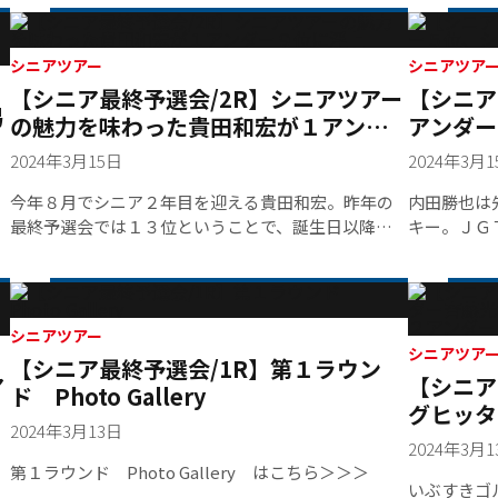
ラウンドは
で凌ぐゲー
シニアツアー
ィーを仕留
シニアツア
【シニア最終予選会/2R】シニアツアー
【シニア
ーディーと
易
コアを伸ば
の魅力を味わった貴田和宏が１アンダ
アンダー
成し、トー
ー９位に浮上
挑む最終
2024年3月15日
2024年3月
差をつけて
っとパーで
今年８月でシニア２年目を迎える貴田和宏。昨年の
内田勝也は
けばあっと
最終予選会では１３位ということで、誕生日以降に
キー。ＪＧ
ンポ良く締
開催されたファンケルクラシックでシニアデビュー
戦を続け、
った。実力
を飾った。トップ１０入りはマルハン太平洋シニア
からこそト
季シニアツ
の９位。それでもシニア１３試合中１０試合に参戦
ている。「
ことができ
し、賞金ランキングは４９位に終わった。今回の最
を出したい
シニアツアー
終予選会には３１位から５０位までの資格で出場し
も前向きだ
シニアツア
【シニア最終予選会/1R】第１ラウン
ている。 シニア１年目を振り返ってもらうと「本当
場で週４日
ア
【シニア
ド Photo Gallery
に充実していました。結果は自分なりに良かったと
ウンドもこ
グヒッタ
思っています」と表情も明るい。「これまでテレビ
ようにとい
2024年3月13日
アーに挑
で見ていたレジェンドの方々と試合で一緒にプレー
はあまり気
2024年3月
させてもらえて夢のようでしたよ。尾崎直道さん、
いる。５０
第１ラウンド Photo Gallery はこちら＞＞＞
いぶすきゴ
飯合肇さん、中村通さん、伊澤利光さん、深堀圭一
ー出場を目