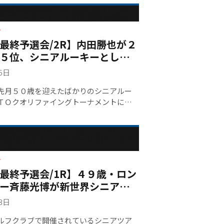
４アンダー首位からスタート。前半パー
ムが続いていたが、９番パー５でバーデ
めると、後半に入り１４番から３連続バ
ー
最終予選会/2R】内田勝也が２
流れに乗り、最終１８番でさらに１つス
して６７をマーク。連日ノーボギーを達
５位、シニアルーキーとして
タル９アンダーは２位の中山に５打の大
予選会
15日
１位の座を射止めた。 「とにかくずー
我慢しとこうと思っていましたが、気づ
先月５０歳を迎えたばかりのシニアルー
いう間に終わっちゃったって感じ」とテ
ＴＯクオリファイングトーナメントに挑
めくくれたという最終ラウンドを振り返
ＡｂｅｍａＴｏｕｒ出場経験もある。だ
派・兼本が混戦を制した結果となり、今
ーナメントプレーヤーとして試合を求め
アーの舞台に名役者として名前を連ねる
シニアルーキーですし、若いうちに成績
た。
ですよね」とシニア参戦を狙って気持ち
。普段は都内にあるインドアゴルフ練習
ー
レッスン業に携わり、空いている日はラ
最終予選会/1R】４９歳・ロン
なしてきた。「とにかく体力が落ちない
ー斉藤光博が新世界シニアツ
うことを意識しています」と、若い時に
む！初日２アンダー２位
にしなかった体の変化にも気づき始めて
13日
歳という人生の節目。内田はシニアツア
ルフクラブで開催されているシニアツア
指して、練習に励んできた選手のひとり