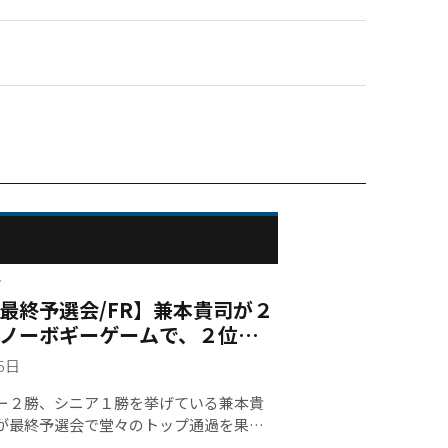
ー
最終予選会/FR】兼本貴司が２
ノーボギーゲームで、２位５
々のトップ通過
15日
２勝、シニア１勝を挙げている兼本貴
が最終予選会で堂々のトップ通過を果た
シニアツアー出場資格を獲得した。最終