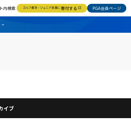
ト内検索
ゴルフ普及・ジュニア支援に
寄付する
PGA会員ページ
open_in_new
カイブ