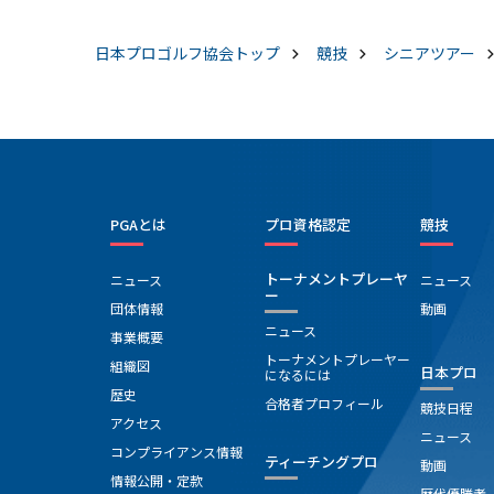
CC4 -3 Ｓ・イエーツ 53 SINGHA5 -2 堺
ら、その時の緊張とか経験が生きているような気が
和将 53 チーズ王国6 -2 清水一浩 52 フ
します」と肩の荷を下ろした。「チャンピオンコー
日本プロゴルフ協会
トップ
競技
シニアツアー
ー7 -2 Ｒ・テイト 51 フリー8 -2 内田
スで、その上コースコンディションも良好ですし、
也 50 フリー9 -1 鹿志村光一 54 K's GOL
難易度がすごく高くなっています。芝目や傾斜も読
LOUNGE10 -1 今井克宗 51 フリー ◇ 最終
み切れない。だからこそ向き合いがいもあります
績はこちら＞＞ 今シーズンも多彩な顔ぶれがそ
し、プレーがやりがいもあります」といぶすきに魅
ったシニアツアー。今年シニアは１２試合が用意さ
了されているひとりでもある。
れ、４月に神奈川県にある箱根カントリークラブで
開催される「ノジマチャンピオンカップ箱根」から
スタートする。
PGAとは
プロ資格認定
競技
トーナメントプレーヤ
ニュース
ニュース
ー
団体情報
動画
ニュース
事業概要
トーナメントプレーヤー
組織図
日本プロ
になるには
歴史
合格者プロフィール
競技日程
アクセス
ニュース
コンプライアンス情報
ティーチングプロ
動画
情報公開・定款
歴代優勝者