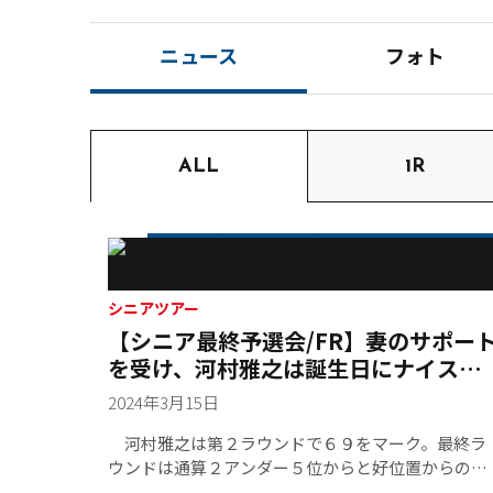
ニュース
フォト
ALL
1R
シニアツアー
【シニア最終予選会/FR】妻のサポー
を受け、河村雅之は誕生日にナイスラ
ウンドで単独３位に入る大健闘をみせ
2024年3月15日
る
河村雅之は第２ラウンドで６９をマーク。最終ラ
ウンドは通算２アンダー５位からと好位置からのス
タートだったが、シード権を確実に射止めるために