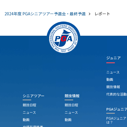
谷
リ
2024年度 PGAシニアツアー予選会・最終予選
レポート
勝
F
成
ろ
ジュニア
ニュース
動画
競技情報
代表的な活動
シニアツアー
競技情報
競技日程
競技日程
PGAジュニ
ニュース
ニュース
PGAジュニ
動画
動画
は？
出場有資格者