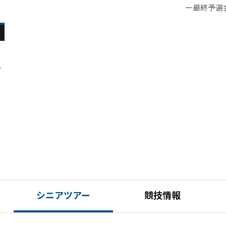
ー最終予選
郎さんとか間近で見られて、やっぱりすごい選手な
である。 第１ラウンドはイーブンパーとし７位タイ
ー最終戦の
んだなって毎回感激していました」とシニアツアー
と上々のス
ぶすきゴル
は夢心地の舞台だったようだ。 貴田が再び舞台に
したと思わ
げられてき
立つことを目指して挑む、２度目の最終予選会。１
感があった
手の中には
オーバー１５位からスタートした第２ラウンドでは
こともあり
と
ーツアー「
３バーディー１ボギーの７０をマークし、通算１ア
１２番でボ
～２００４
ンダー９位に入った。「２パット、パーで凌ぐホー
ティングで
戦している
ルが続いて苦しかったですが、今回はパーオンが大
た。前半９
覇者・今井
事。ドライバーが安定していたのも要因です。パー
イドのバン
ダー２位と
プレー前後でプレーを目指していれば、スコアはつ
着けてバー
績はシニア
いて来るかなと思ってました」と振り返る。
た。シニア
上がってき
持
1
シニアツアー
競技情報