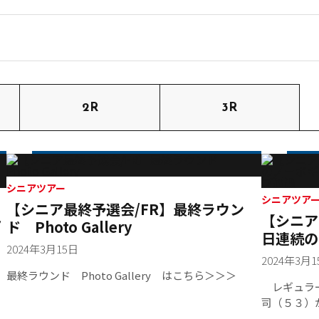
2R
3R
シニアツアー
シニアツア
【シニア最終予選会/FR】最終ラウン
ト
【シニア
ド Photo Gallery
日連続の
2024年3月15日
打差と堂
2024年3月
最終ラウンド Photo Gallery はこちら＞＞＞
レギュラー
司（５３）
し、今年の