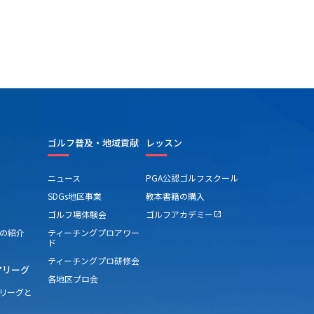
ゴルフ普及・地域貢献
レッスン
ニュース
PGA公認ゴルフスクール
SDGs地区事業
教本書籍の購入
ゴルフ場体験会
ゴルフアカデミー
open_in_new
の紹介
ティーチングプロアワー
ド
ティーチングプロ研修会
アリーグ
各地区プロ会
アリーグと