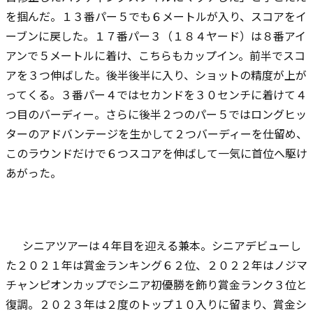
を掴んだ。１３番パー５でも６メートルが入り、スコアをイ
ーブンに戻した。１７番パー３（１８４ヤード）は８番アイ
アンで５メートルに着け、こちらもカップイン。前半でスコ
アを３つ伸ばした。後半後半に入り、ショットの精度が上が
ってくる。３番パー４ではセカンドを３０センチに着けて４
つ目のバーディー。さらに後半２つのパー５ではロングヒッ
ターのアドバンテージを生かして２つバーディーを仕留め、
このラウンドだけで６つスコアを伸ばして一気に首位へ駆け
あがった。
シニアツアーは４年目を迎える兼本。シニアデビューし
た２０２１年は賞金ランキング６２位、２０２２年はノジマ
チャンピオンカップでシニア初優勝を飾り賞金ランク３位と
復調。２０２３年は２度のトップ１０入りに留まり、賞金シ