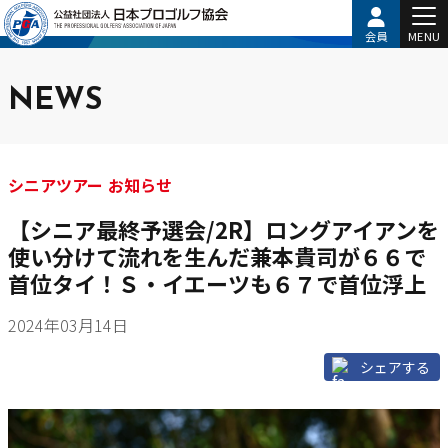
会員
MENU
NEWS
シニアツアー お知らせ
【シニア最終予選会/2R】ロングアイアンを
使い分けて流れを生んだ兼本貴司が６６で
首位タイ！Ｓ・イエーツも６７で首位浮上
2024年03月14日
シェアする