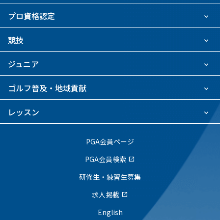
プロ資格認定
競技
ジュニア
ゴルフ普及・地域貢献
レッスン
PGA会員ページ
PGA会員検索
open_in_new
研修生・練習生募集
求人掲載
open_in_new
English