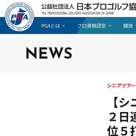
PGAとは
プロ資格認定
競技
NEWS
シニアツアー
【シ
２日
位５