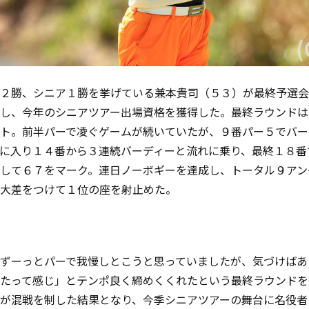
２勝、シニア１勝を挙げている兼本貴司（５３）が最終予選会
し、今年のシニアツアー出場資格を獲得した。最終ラウンドは
ト。前半パーで凌ぐゲームが続いていたが、９番パー５でバー
に入り１４番から３連続バーディーと流れに乗り、最終１８番
して６７をマーク。連日ノーボギーを達成し、トータル９アン
大差をつけて１位の座を射止めた。
ずーっとパーで我慢しとこうと思っていましたが、気づけばあ
たって感じ」とテンポ良く締めくくれたという最終ラウンドを
が混戦を制した結果となり、今季シニアツアーの舞台に名役者