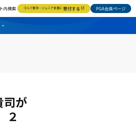
ト内検索
ゴルフ普及・ジュニア支援に
寄付する
PGA会員ページ
open_in_new
貴司が
、２