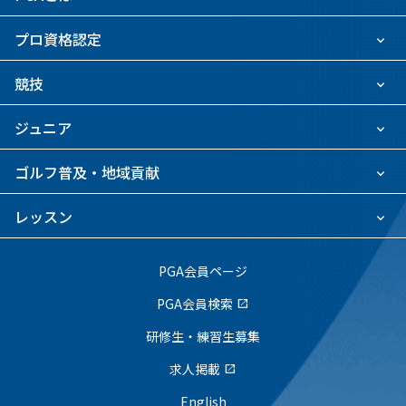
プロ資格認定
競技
ジュニア
ゴルフ普及・地域貢献
レッスン
PGA会員ページ
PGA会員検索
open_in_new
研修生・練習生募集
求人掲載
open_in_new
English