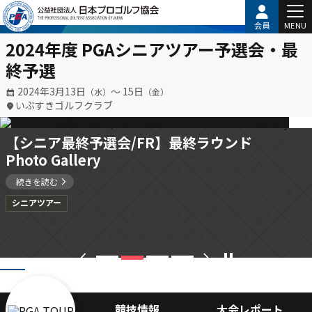
会員
MENU
2024年度 PGAシニアツアー予選会・最
終予選
2024年3月13日
〜 15日
（水）
（金）
いぶすきゴルフクラブ
【シニア最終予選会/FR】最終ラウンド
Photo Gallery
続きを読む
シニアツアー
chevron_left
chevron_right
pause
競技情報
大会レポート