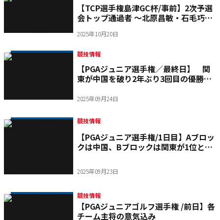
【TCP選手権島津GC杯/事前】2次予選
会トップ通過者 ～北原昌敏・石毛巧・
崔貴憲～
2025年10月20日
競技情報
【PGAジュニア選手権／最終日】 関
東が中国を破り2年ぶり3回目の優勝を
遂げ、昨年のリベンジを果たす
2025年09月24日
競技情報
【PGAジュニア選手権/1日目】Aブロッ
クは中国、Bブロックは関東が1位とな
り、優勝決定戦は中国VS関東の対戦。
2025年09月23日
競技情報
【PGAジュニアゴルフ選手権 /前日】各
チーム主将の意気込み