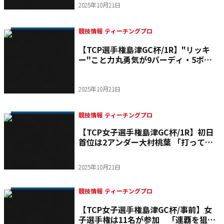
2025年10月21日
競技情報 ティーチングプロ
【TCP選手権島津GC杯/1R】"リッキ
ー"こと力丸勇気が9バーディ・5ボギ
ーで67をマークし首位「2日間共アン
ダーパーが目標」
2025年10月21日
競技情報 ティーチングプロ
【TCP女子選手権島津GC杯/1R】初日
首位は2アンダー大村桃葉 「打って魅
せられるプロに」1打差2位に前年覇者
の入江亜衣
2025年10月21日
競技情報 ティーチングプロ
【TCP女子選手権島津GC杯/事前】女
子選手権は11名が参加 「連覇を狙え