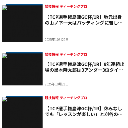
競技情報 ティーチングプロ
【TCP選手権島津GC杯/1R】地元出身
の山ノ下一大はパッティングに苦しみ
ながら2オーバー53位でも「最終日は
ガンガンいきます」
2025年10月22日
競技情報 ティーチングプロ
【TCP選手権島津GC杯/1R】9年連続出
場の黒木隆太郎は3アンダー3位タイ
縁のある鹿児島でぶれない"優勝"とい
う目標
2025年10月21日
競技情報 ティーチングプロ
【TCP選手権島津GC杯/1R】休みなし
でも「レッスンが楽しい」と刈谷の人
気ティーチングプロ竹中智哉が4アンダ
ーで首位タイ発進