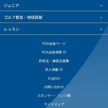
ジュニア
ゴルフ普及・地域貢献
レッスン
PGA会員ページ
PGA会員検索
open_in_new
研修生・練習生募集
求人掲載
open_in_new
English
お問い合わせ
スポンサー・リンク集
サイトマップ