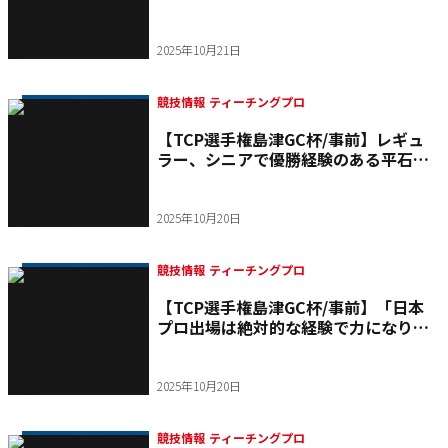
るのは私だけです」と入江亜衣は自信
をのぞかせる
2025年10月21日
競技情報 ティーチングプロ
【TCP選手権島津GC杯/事前】レギュ
ラー、シニアで優勝経験のある平石武
則が最年長65歳でティーチングプロ選
手権に挑戦する理由
2025年10月20日
競技情報 ティーチングプロ
【TCP選手権島津GC杯/事前】「日本
プロ出場は絶対的な経験で力になりま
した」前年覇者の大瀧一紀は穏やかに
連覇を見据える
2025年10月20日
競技情報 ティーチングプロ