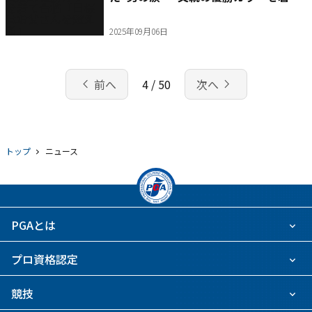
合格「目標はお父さんを超える」
2025年09月06日
chevron_left
navigate_next
前へ
4 / 50
次へ
トップ
ニュース
PGAとは
プロ資格認定
競技