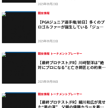
2025年09月23日
競技情報
【PGAジュニア選手権/前日】多くのプ
ロゴルファーが誕生している「ジュニ
ア選手権」は今年で8回目の開催、太平
洋C益子PGACで23日開幕
2025年09月22日
競技情報 トーナメントプレーヤー
【最終プロテスト/FR】川﨑智洋は”絶
対にプロになる”と亡き師匠との約束を
果たす 2日目に見せた劇的ショットイ
ンイーグル
2025年09月06日
競技情報 トーナメントプレーヤー
【最終プロテスト/FR】細川和広が見せ
た“男の涙” 父親の優勝カラーを着て