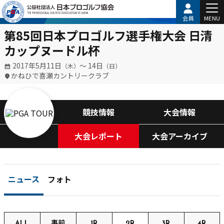
会員
MENU
第85回日本プロゴルフ選手権大会 日清
カップヌードル杯
2017年5月11日
〜 14日
（木）
（日）
かねひで喜瀬カントリークラブ
競技情報
大会情報
大会レポート
大会アーカイブ
ニュース
フォト
ALL
事前
1R
2R
3R
4R