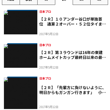
日本プロ
【２Ｒ】１０アンダー谷口が単独首
位 通算２オーバー・５２位タイまで
の６１人が決勝ラウンドへ
2017年5月12日
日本プロ
【２Ｒ】第３ラウンドは16年の東建
ホームメイトカップ最終日以来の最終
組でスタート 重永
2017年5月12日
日本プロ
【２Ｒ】「先輩方に負けないように、
明日からもガンガン行きます」 小
平 優勝なら国内日本タイトル３冠最
年少記録
2017年5月12日