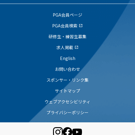
PGA会員ページ
PGA会員検索
open_in_new
研修生・練習生募集
求人掲載
open_in_new
English
お問い合わせ
スポンサー・リンク集
サイトマップ
ウェブアクセシビリティ
プライバシーポリシー