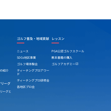
ゴルフ普及・地域貢献
レッスン
ニュース
PGA公認ゴルフスクール
SDGs地区事業
教本書籍の購入
ゴルフ場体験会
ゴルフアカデミー
open_in_new
の紹介
ティーチングプロアワー
ド
ティーチングプロ研修会
アリーグ
各地区プロ会
アリーグと