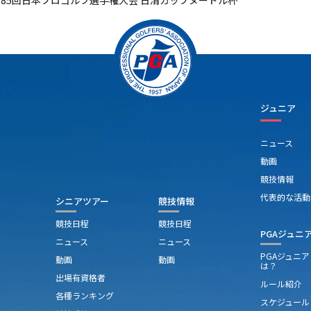
第85回日本プロゴルフ選手権大会 日清カップヌードル杯
ジュニア
ニュース
動画
競技情報
代表的な活動
シニアツアー
競技情報
競技日程
競技日程
PGAジュニ
ニュース
ニュース
PGAジュニ
動画
動画
は？
出場有資格者
ルール紹介
各種ランキング
スケジュール