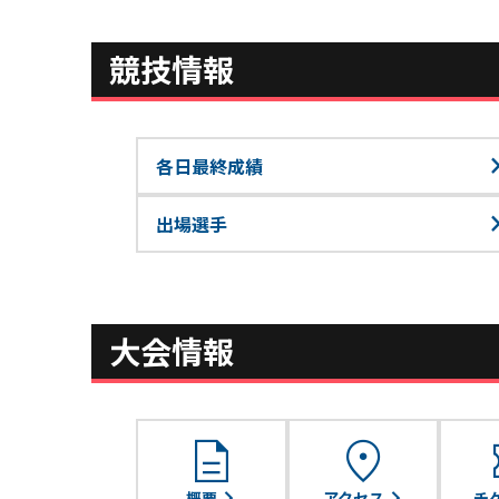
競技情報
各日最終成績
出場選手
大会情報
description
location_on
con
概要
アクセス
チ