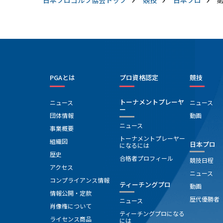
日本プロゴルフ協会
トップ
競技
日本プロ
PGAとは
プロ資格認定
競技
トーナメントプレーヤ
ニュース
ニュース
ー
団体情報
動画
ニュース
事業概要
トーナメントプレーヤー
組織図
日本プロ
になるには
歴史
合格者プロフィール
競技日程
アクセス
ニュース
コンプライアンス情報
ティーチングプロ
動画
情報公開・定款
歴代優勝者
ニュース
肖像権について
ティーチングプロになる
ライセンス商品
には