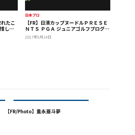
日本プロ
取れたこ
【FR】日清カップヌードルＰＲＥＳＥ
惜しく
ＮＴＳ ＰＧＡ ジュニアゴルフプログラ
ム
2017年5月14日
【FR/Photo】重永亜斗夢