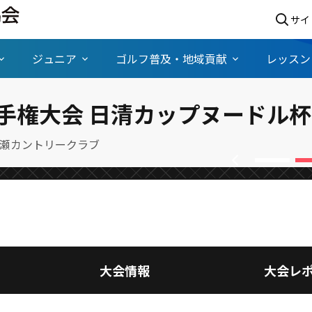
サイ
ジュニア
ゴルフ普及・地域貢献
レッスン
、日本タイトル２冠を決めたウイ
手権大会 日清カップヌードル杯
ト
続きを読む
瀬カントリークラブ
chevron_left
大会情報
大会レ