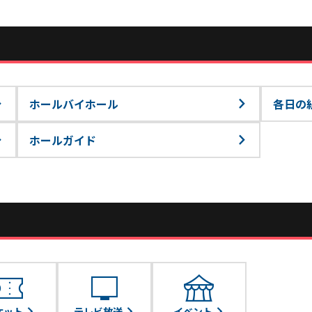
ホールバイホール
各日の
ホールガイド
firmation_number
tv
festival
ケット
テレビ放送
イベント