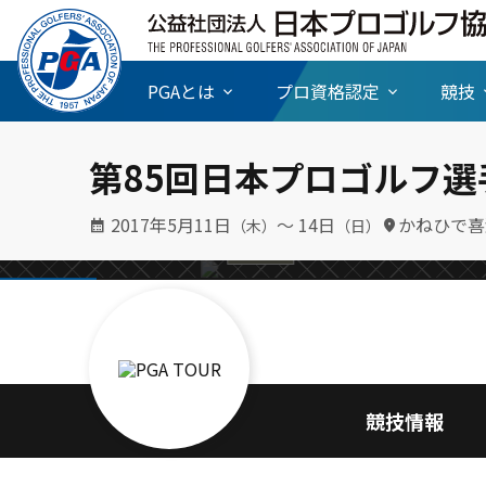
PGAとは
プロ資格認定
競技
０年分を熊
【FR】地元Ｖ
第85回日本プロゴルフ選
母へのプレゼン
2017年5月11日
〜 14日
かねひで喜
（木）
（日）
日本プロ
競技情報