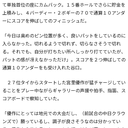
て単独首位の座にカムバック。１５番ホールでさらに貯金を
上積みし、４バーディー・２ボギーの７０で通算１０アンダ
ーにスコアを伸ばしてのフィニッシュだ。
「今日は奥めのピン位置が多く、良いパットをしているのに
入らなかった。切れるようで切れず、切らなさそうで切れ
る。それでも、自分が打ちたい所へしっかり打てていたが、
パットの感が冴えなかっただけ」。スコアを２つ伸ばしての
通算１０アンダーをも受け入れた谷口。
２７位タイからスタートした宮里優作が猛チャージしてい
ることをプレー中ながらギャラリーの声援や拍手、指笛、ス
コアボードで察知していた。
「優作にとっては地元での大会だし、（前試合の中日クラウ
ンズで）勝っているし、調子が良さそうなのは分かってい