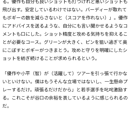
る。優作も自分も良いショットも打つけれど悪いショットも
飛び出す。安定しているわけではない。バーディーが取れて
もボギーの数を減らさないと（スコアを作れない）」。優作
にアドバイスを送るような、自分にも言い聞かせるようなコ
メントも口にした。ショット精度と攻める気持ちを抑えるこ
とが必要なコース。グリーンが大きく、ピンを狙い過ぎて奥
にこぼすとボギーがつきまとう。攻めと守りを明確にしたシ
ョットを紡ぎ続けることが求められるという。
「優作や小平（智）が（活躍して）ツアーを引っ張て行かな
いといけない。僕はもうそんな立場ではないし、一生懸命プ
レーするだけ。頑張るだけだから」と若手選手を叱咤激励す
る。これこそが谷口の余裕を表しているように感じられるの
だ。