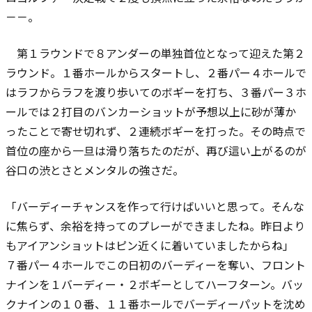
－－。
第１ラウンドで８アンダーの単独首位となって迎えた第２
ラウンド。１番ホールからスタートし、２番パー４ホールで
はラフからラフを渡り歩いてのボギーを打ち、３番パー３ホ
ールでは２打目のバンカーショットが予想以上に砂が薄か
ったことで寄せ切れず、２連続ボギーを打った。その時点で
首位の座から一旦は滑り落ちたのだが、再び這い上がるのが
谷口の渋とさとメンタルの強さだ。
「バーディーチャンスを作って行けばいいと思って。そんな
に焦らず、余裕を持ってのプレーができましたね。昨日より
もアイアンショットはピン近くに着いていましたからね」
７番パー４ホールでこの日初のバーディーを奪い、フロント
ナインを１バーディー・２ボギーとしてハーフターン。バッ
クナインの１０番、１１番ホールでバーディーパットを沈め