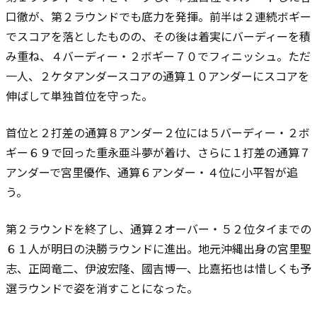
口徹が、第２ラウンドでも底力を発揮。前半は２連続ボギー
でスコアを落としたものの、その後は着実にバーディーを積
み重ね、４バーディー・２ボギー７０でフィニッシュ。ただ
一人、２ケタアンダースコアの通算１０アンダーにスコアを
伸ばして単独首位を守った。
首位と２打差の通算８アンダー２位には５バーディー・２ボ
ギー６９で回った重永亜斗夢が着け、さらに１打差の通算７
アンダーで宮里優作、通算６アンダー・４位に小平智が追
う。
第２ラウンドを終了し、通算２オーバー・５２位タイまでの
６１人が明日の決勝ラウンドに進出。地元沖縄出身の宮里聖
志、正岡竜二、伊波宏隆、國吉博一、比嘉拓也は惜しくも予
選ラウンドで姿を消すことになった。