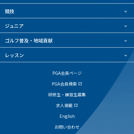
競技
ジュニア
ゴルフ普及・地域貢献
レッスン
PGA会員ページ
PGA会員検索
open_in_new
研修生・練習生募集
求人掲載
open_in_new
English
お問い合わせ