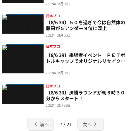
2022年08月06日
日本プロ
〔8/6 3R〕５０を過ぎて今は自然体の
藤田が５アンダー９位に浮上
2022年08月06日
日本プロ
〔8/6 3R〕来場者イベント ＰＥＴボ
トルキャップでオリジナルリサイクル
マーカーを作ろう！
2022年08月06日
日本プロ
〔8/6 3R〕決勝ラウンドが朝８時３０
分からスタート！
2022年08月06日
chevron_left
navigate_next
前へ
7 / 21
次へ