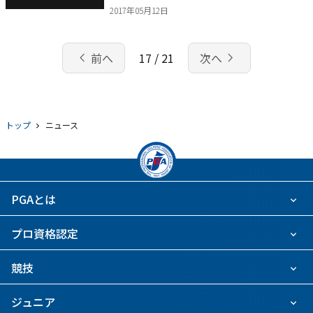
2017年05月12日
chevron_left
navigate_next
前へ
17 / 21
次へ
トップ
ニュース
PGAとは
プロ資格認定
競技
ジュニア