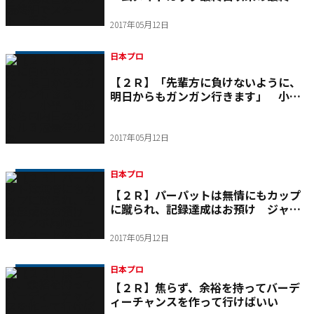
でスタート 重永
2017年05月12日
日本プロ
【２Ｒ】「先輩方に負けないように、
明日からもガンガン行きます」 小
平 優勝なら国内日本タイトル３冠最
年少記録
2017年05月12日
日本プロ
【２Ｒ】パーパットは無情にもカップ
に蹴られ、記録達成はお預け ジャン
ボ尾崎エージシュートならず
2017年05月12日
日本プロ
【２Ｒ】焦らず、余裕を持ってバーデ
ィーチャンスを作って行けばいい