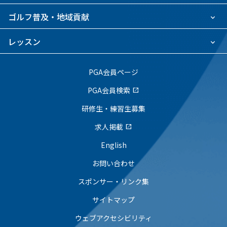
ゴルフ普及・地域貢献
レッスン
PGA会員ページ
PGA会員検索
open_in_new
研修生・練習生募集
求人掲載
open_in_new
English
お問い合わせ
スポンサー・リンク集
サイトマップ
ウェブアクセシビリティ