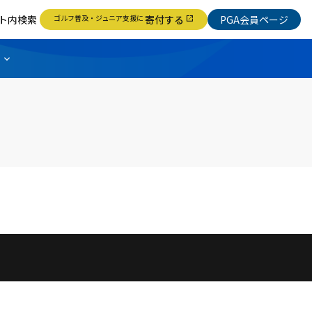
ト内検索
ゴルフ普及・ジュニア支援に
寄付する
PGA会員ページ
open_in_new