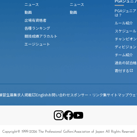
PGAジュニ
ニュース
ニュース
PGAジュニ
動画
動画
は？
出場有資格者
ルール紹介
各種ランキング
スケジュール
競技成績アラカルト
チャンピオン
エージシュート
ディビジョン
チーム紹介
過去の試合結
寄付する
open_in_new
練習生募集
求人掲載
English
お問い合わせ
スポンサー・リンク集
サイトマップ
ウェ
open_in_new
Copyright© 1999-2026 The Professional Golfers’Association of Japan All Rights Reserved.