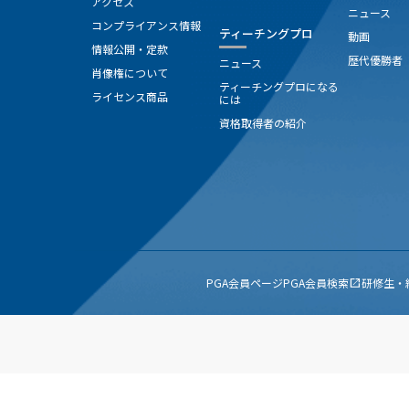
アクセス
ニュース
コンプライアンス情報
ティーチングプロ
動画
情報公開・定款
歴代優勝者
ニュース
肖像権について
ティーチングプロになる
ライセンス商品
には
資格取得者の紹介
PGA会員ページ
PGA会員検索
研修生・
open_in_new