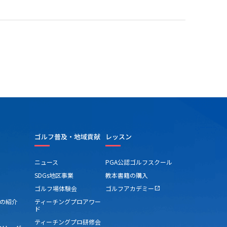
ゴルフ普及・地域貢献
レッスン
ニュース
PGA公認ゴルフスクール
SDGs地区事業
教本書籍の購入
ゴルフ場体験会
ゴルフアカデミー
open_in_new
の紹介
ティーチングプロアワー
ド
ティーチングプロ研修会