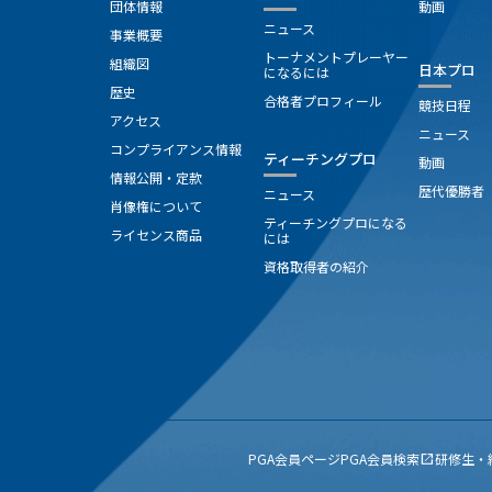
団体情報
動画
ニュース
事業概要
トーナメントプレーヤー
組織図
日本プロ
になるには
歴史
合格者プロフィール
競技日程
アクセス
ニュース
コンプライアンス情報
ティーチングプロ
動画
情報公開・定款
歴代優勝者
ニュース
肖像権について
ティーチングプロになる
ライセンス商品
には
資格取得者の紹介
PGA会員ページ
PGA会員検索
研修生・
open_in_new