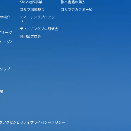
SDGs地区事業
教本書籍の購入
ゴルフ場体験会
ゴルフアカデミー
open_in_new
の紹介
ティーチングプロアワー
ド
ティーチングプロ研修会
アリーグ
各地区プロ会
アリーグと
シップ
果
ブアクセシビリティ
プライバシーポリシー