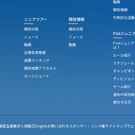
動画
競技情報
代表的な活動
シニアツアー
競技情報
競技日程
競技日程
PGAジュニ
ニュース
ニュース
PGAジュニ
動画
動画
は？
出場有資格者
ルール紹介
各種ランキング
スケジュール
競技成績アラカルト
チャンピオン
エージシュート
ディビジョン
チーム紹介
過去の試合結
寄付する
open_in_new
練習生募集
求人掲載
English
お問い合わせ
スポンサー・リンク集
サイトマップ
ウェ
open_in_new