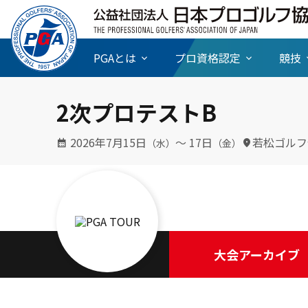
PGAとは
プロ資格認定
競技
2次プロテストB
2026年7月15日
〜 17日
若松ゴルフ
（水）
（金）
大会アーカイブ