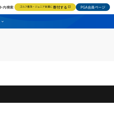
ト内検索
ゴルフ普及・ジュニア支援に
寄付する
PGA会員ページ
open_in_new