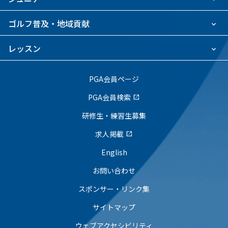
ゴルフ普及・地域貢献
レッスン
PGA会員ページ
PGA会員検索
open_in_new
研修生・練習生募集
求人掲載
open_in_new
English
お問い合わせ
スポンサー・リンク集
サイトマップ
ウェブアクセシビリティ