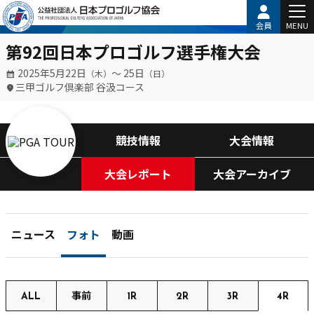
会員
MENU
第92回日本プロゴルフ選手権大会
2025年5月22日
〜 25日
（木）
（日）
三甲ゴルフ倶楽部 谷汲コース
競技情報
大会情報
大会レポート
大会アーカイブ
ニュース
フォト
動画
ALL
事前
1R
2R
3R
4R