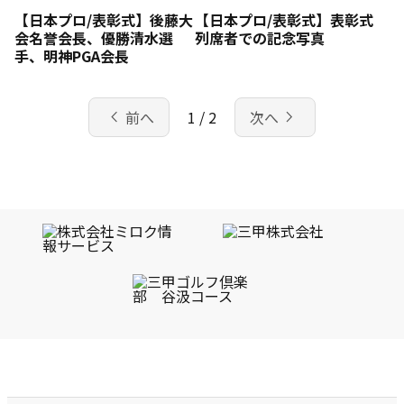
【日本プロ/表彰式】後藤大
【日本プロ/表彰式】表彰式
会名誉会長、優勝清水選
列席者での記念写真
手、明神PGA会長
chevron_left
navigate_next
前へ
1 / 2
次へ