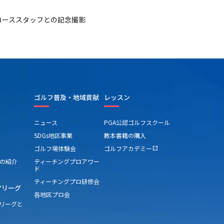
コーススタッフとの記念撮影
ゴルフ普及・地域貢献
レッスン
ニュース
PGA公認ゴルフスクール
SDGs地区事業
教本書籍の購入
ゴルフ場体験会
ゴルフアカデミー
open_in_new
の紹介
ティーチングプロアワー
ド
ティーチングプロ研修会
アリーグ
各地区プロ会
アリーグと