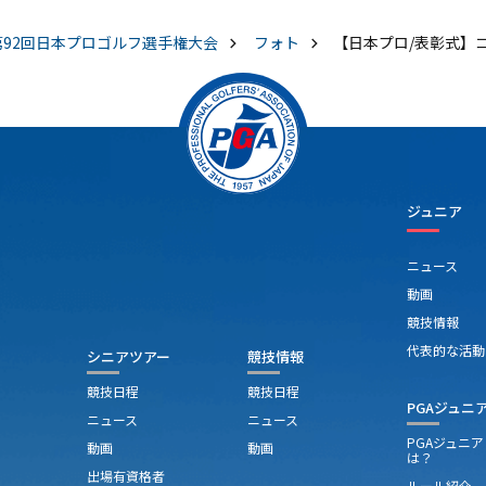
第92回日本プロゴルフ選手権大会
フォト
【日本プロ/表彰式】
ジュニア
ニュース
動画
競技情報
代表的な活動
シニアツアー
競技情報
競技日程
競技日程
PGAジュニ
ニュース
ニュース
PGAジュニ
動画
動画
は？
出場有資格者
ルール紹介