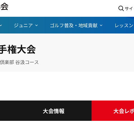
サイ
ジュニア
ゴルフ普及・地域貢献
レッスン
手権大会
倶楽部 谷汲コース
大会情報
大会レ