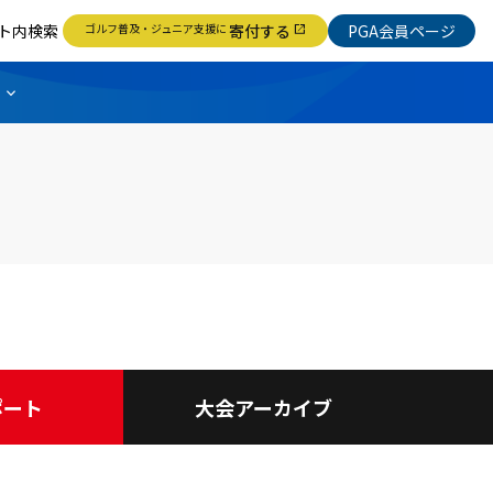
ト内検索
ゴルフ普及・ジュニア支援に
寄付する
PGA会員ページ
open_in_new
ポート
大会アーカイブ