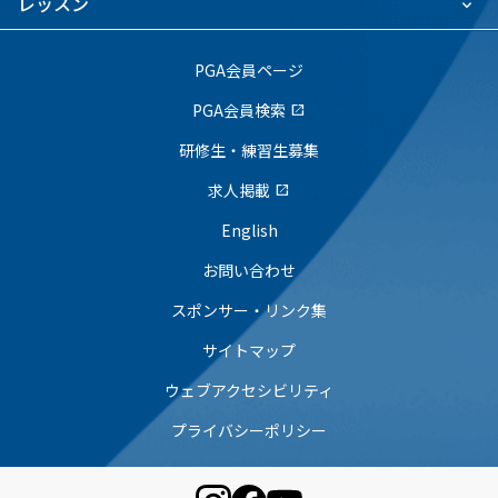
レッスン
PGA会員ページ
PGA会員検索
open_in_new
研修生・練習生募集
求人掲載
open_in_new
English
お問い合わせ
スポンサー・リンク集
サイトマップ
ウェブアクセシビリティ
プライバシーポリシー