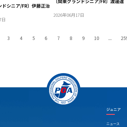
〔関東グランドシニア/FR〕渡邊達
ドシニア/FR〕伊藤正治
2026年06月17日
17日
3
4
5
6
7
8
9
10
...
25
ジュニア
ニュース