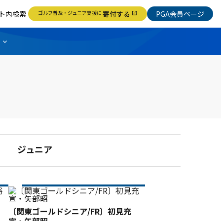
ト内検索
ゴルフ普及・ジュニア支援に
寄付する
PGA会員ページ
open_in_new
ジュニア
〔関東ゴールドシニア/FR〕初見充