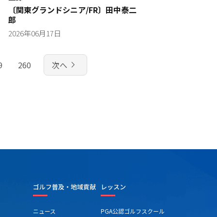
〔関東グランドシニア/FR〕田中泰二
郎
2026年06月17日
navigate_next
9
260
次へ
ゴルフ普及・地域貢献
レッスン
ニュース
PGA公認ゴルフスクール