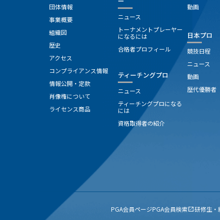
ー
団体情報
動画
ニュース
事業概要
トーナメントプレーヤー
組織図
日本プロ
になるには
歴史
合格者プロフィール
競技日程
アクセス
ニュース
コンプライアンス情報
ティーチングプロ
動画
情報公開・定款
歴代優勝者
ニュース
肖像権について
ティーチングプロになる
ライセンス商品
には
資格取得者の紹介
PGA会員ページ
PGA会員検索
研修生・
open_in_new