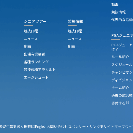
動画
競技情報
代表的な活動
シニアツアー
競技情報
競技日程
競技日程
PGAジュニ
ニュース
ニュース
PGAジュニ
動画
動画
は？
出場有資格者
ルール紹介
各種ランキング
スケジュール
競技成績アラカルト
チャンピオン
エージシュート
ディビジョン
チーム紹介
過去の試合結
寄付する
open_in_new
練習生募集
求人掲載
English
お問い合わせ
スポンサー・リンク集
サイトマップ
ウェ
open_in_new