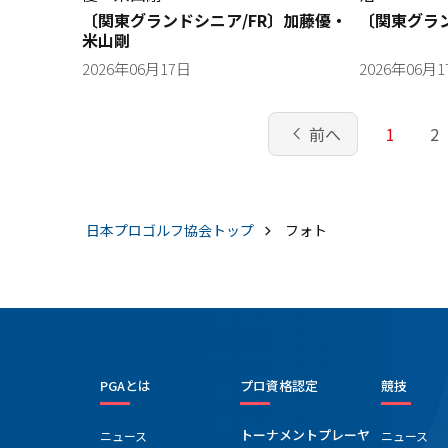
〔関東グランドシニア/FR〕加藤優・
〔関東グラン
米山剛
2026年06月17日
2026年06月
chevron_left
前へ
1
2
日本プロゴルフ協会
トップ
フォト
PGAとは
プロ資格認定
競技
トーナメントプレーヤ
ニュース
ニュース