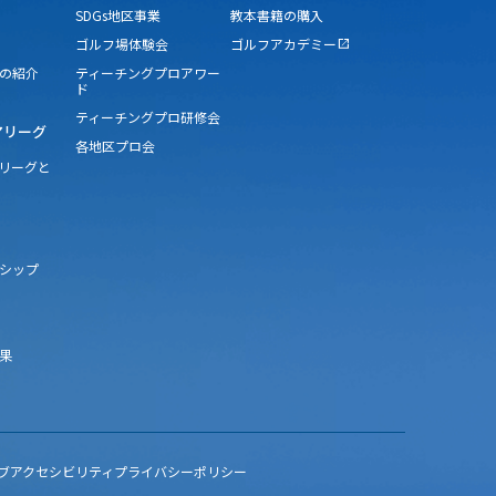
SDGs地区事業
教本書籍の購入
ゴルフ場体験会
ゴルフアカデミー
open_in_new
の紹介
ティーチングプロアワー
ド
ティーチングプロ研修会
アリーグ
各地区プロ会
アリーグと
シップ
果
ブアクセシビリティ
プライバシーポリシー