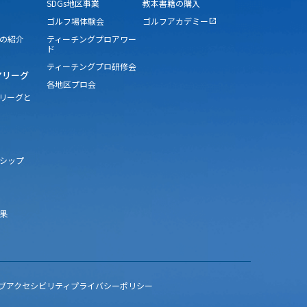
SDGs地区事業
教本書籍の購入
ゴルフ場体験会
ゴルフアカデミー
open_in_new
の紹介
ティーチングプロアワー
ド
ティーチングプロ研修会
アリーグ
各地区プロ会
アリーグと
シップ
果
ブアクセシビリティ
プライバシーポリシー