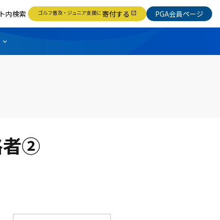
ト内検索
ゴルフ普及・ジュニア支援に
寄付する
PGA会員ページ
open_in_new
格者②