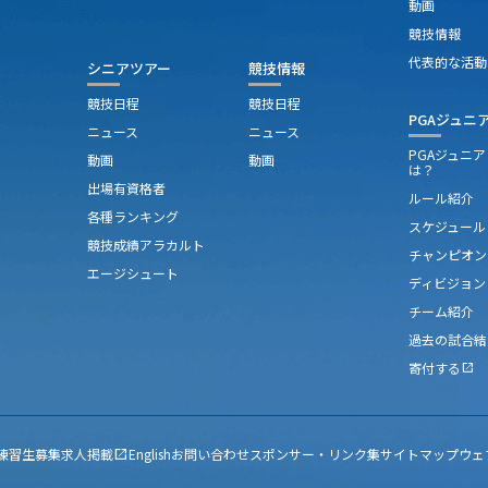
動画
競技情報
代表的な活動
シニアツアー
競技情報
競技日程
競技日程
PGAジュニ
ニュース
ニュース
PGAジュニ
動画
動画
は？
出場有資格者
ルール紹介
各種ランキング
スケジュール
競技成績アラカルト
チャンピオン
エージシュート
ディビジョン
チーム紹介
過去の試合結
寄付する
open_in_new
練習生募集
求人掲載
English
お問い合わせ
スポンサー・リンク集
サイトマップ
ウェ
open_in_new