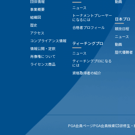
団体情報
動画
ニュース
事業概要
トーナメントプレーヤー
組織図
日本プロ
になるには
歴史
合格者プロフィール
競技日程
アクセス
ニュース
コンプライアンス情報
ティーチングプロ
動画
情報公開・定款
歴代優勝者
ニュース
肖像権について
ティーチングプロになる
ライセンス商品
には
資格取得者の紹介
PGA会員ページ
PGA会員検索
研修生・
open_in_new