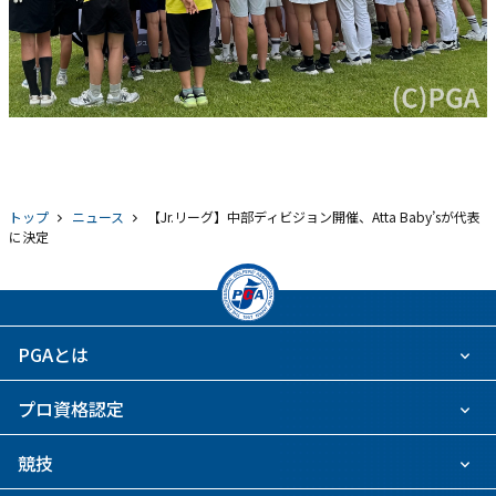
トップ
ニュース
【Jr.リーグ】中部ディビジョン開催、Atta Baby’sが代表
に決定
PGAとは
プロ資格認定
競技