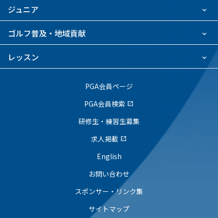
ジュニア
ゴルフ普及・地域貢献
レッスン
PGA会員ページ
PGA会員検索
open_in_new
研修生・練習生募集
求人掲載
open_in_new
English
お問い合わせ
スポンサー・リンク集
サイトマップ