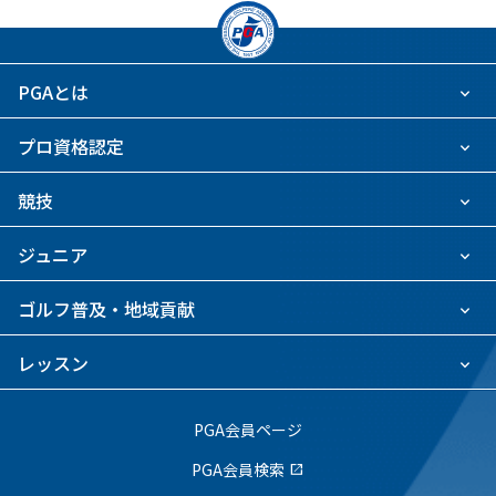
PGAとは
プロ資格認定
競技
ジュニア
ゴルフ普及・地域貢献
レッスン
PGA会員ページ
PGA会員検索
open_in_new