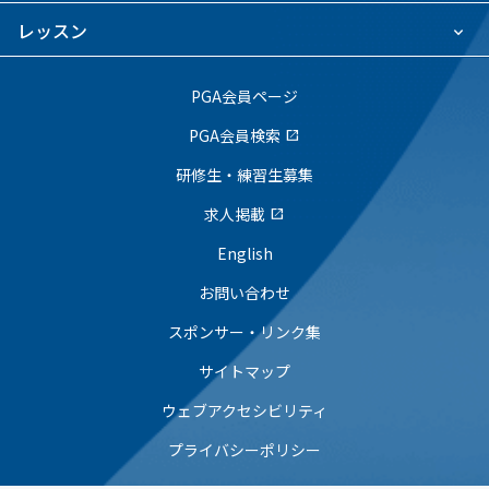
レッスン
PGA会員ページ
PGA会員検索
open_in_new
研修生・練習生募集
求人掲載
open_in_new
English
お問い合わせ
スポンサー・リンク集
サイトマップ
ウェブアクセシビリティ
プライバシーポリシー