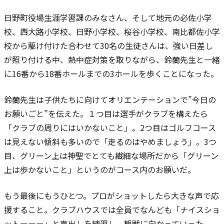
日野町役場生涯学習課のみなさん、そして地元の必佐小学
校、西大路小学校、日野小学校、桜谷小学校、南比都佐小学
校から駆け付けた合わせて30名の生徒さんは、強い日差し
が照り付ける中、熱中症対策を取りながら、鈴蘭先生と一緒
に16番から18番ホールまでの3ホールを歩くことになった。
鈴蘭先生は子供たちに向けてオリエンテーションで”今日の
お願いごと”を伝えた。１つ目は選手がクラブを構えたら
「クラブの周りにはいかないこと」。2つ目はゴルフコース
は見えない傾斜も多いので「走るのはやめましょう」。3つ
目、グリーン上は神聖でとても繊細な場所だから「グリーン
上は歩かないこと」というのがコース内のお願いだ。
もう最後にもうひとつ。プロがショットしたら大きな声で応
援すること。クラブハウスでは全員でなんども「ナイスショ
ットーーー」と声出しを練習し、観戦に向かっていった。