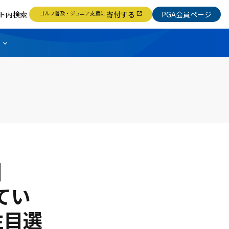
ト内検索
ゴルフ普及・ジュニア支援に
寄付する
PGA会員ページ
open_in_new
】
てい
注目選