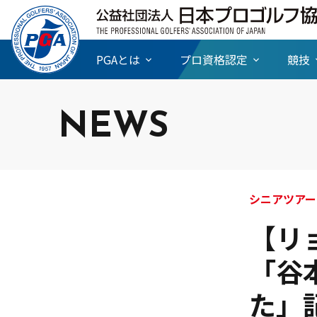
PGAとは
プロ資格認定
競技
NEWS
シニアツアー
【リ
「谷
た」