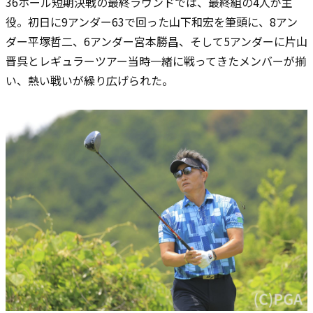
36ホール短期決戦の最終ラウンドでは、最終組の4人が主
役。初日に9アンダー63で回った山下和宏を筆頭に、8アン
ダー平塚哲二、6アンダー宮本勝昌、そして5アンダーに片山
晋呉とレギュラーツアー当時一緒に戦ってきたメンバーが揃
い、熱い戦いが繰り広げられた。