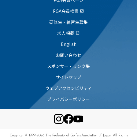
PGA会員ページ
PGA会員検索
open_in_new
研修生・練習生募集
求人掲載
open_in_new
English
お問い合わせ
スポンサー・リンク集
サイトマップ
ウェブアクセシビリティ
プライバシーポリシー
Copyright© 1999-2026 The Professional Golfers’Association of Japan All Rights