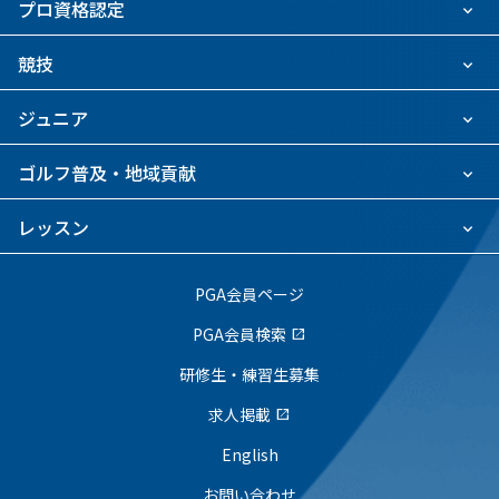
プロ資格認定
競技
ジュニア
ゴルフ普及・地域貢献
レッスン
PGA会員ページ
PGA会員検索
open_in_new
研修生・練習生募集
求人掲載
open_in_new
English
お問い合わせ