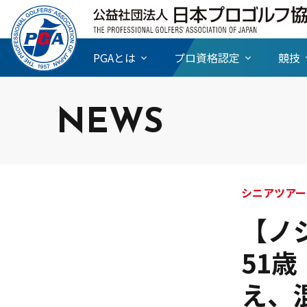
PGAとは
プロ資格認定
競技
NEWS
シニアツアー
【ノ
51
え、