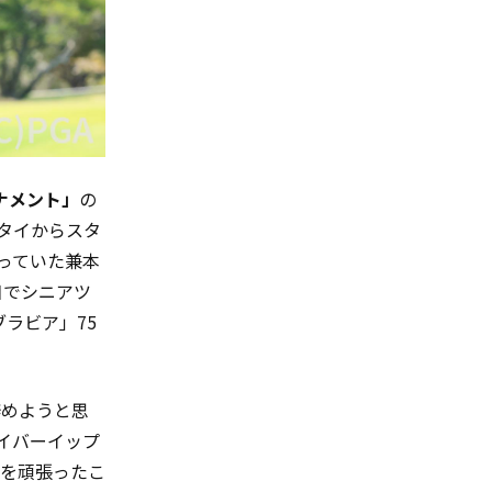
ナメント」
の
位タイからスタ
走っていた兼本
目でシニアツ
ラビア」75
辞めようと思
イバーイップ
を頑張ったこ