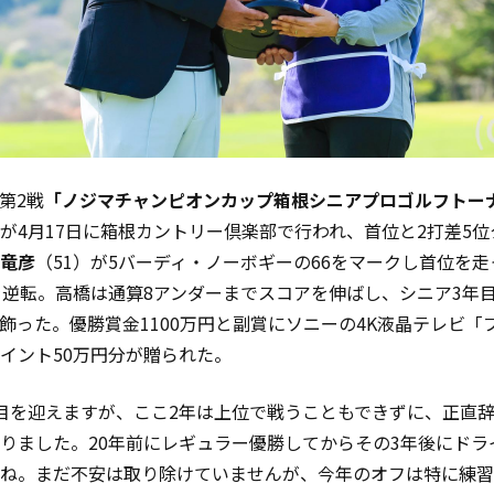
第2戦
「ノジマチャンピオンカップ箱根シニアプロゴルフトー
が4月17日に箱根カントリー倶楽部で行われ、首位と2打差5
竜彦
（51）が5バーディ・ノーボギーの66をマークし首位を
を逆転。高橋は通算8アンダーまでスコアを伸ばし、シニア3年
飾った。優勝賞金1100万円と副賞にソニーの4K液晶テレビ「ブ
イント50万円分が贈られた。
目を迎えますが、ここ2年は上位で戦うこともできずに、正直
りました。20年前にレギュラー優勝してからその3年後にドラ
ね。まだ不安は取り除けていませんが、今年のオフは特に練習