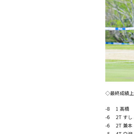
◇最終成績上
-8 1 髙橋
-6 2T すし
-6 2T 兼
-5 4T 白