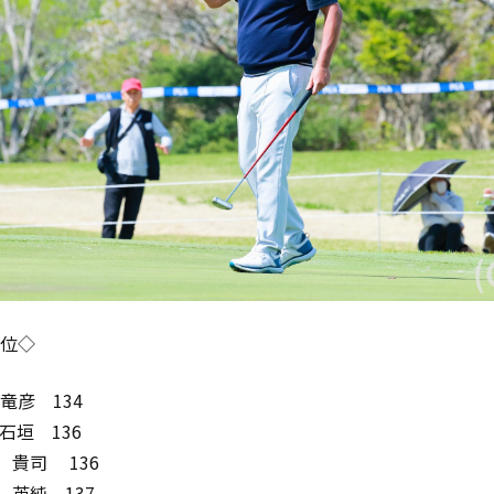
位◇
 竜彦 134
 石垣 136
本 貴司 136
潟 英純 137