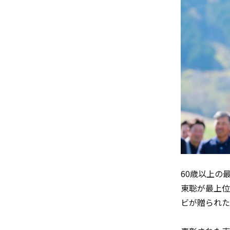
60歳以上の
東聡が最上位者
ビが贈られた