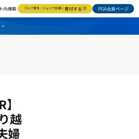
ト内検索
ゴルフ普及・ジュニア支援に
寄付する
PGA会員ページ
open_in_new
R】
り越
夫婦