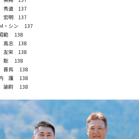
中 秀道 137
島 宏明 137
・Ｍ・シン 137
 昭範 138
本 高志 138
村 友栄 138
 聡 138
山 晋呉 138
山内 護 138
田 諭尉 138