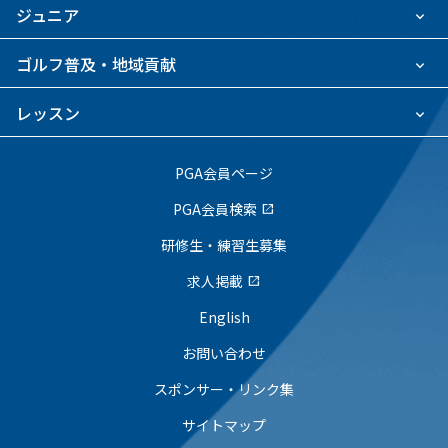
ジュニア
ゴルフ普及・地域貢献
レッスン
PGA会員ページ
PGA会員検索
open_in_new
研修生・練習生募集
求人掲載
open_in_new
English
お問い合わせ
スポンサー・リンク集
サイトマップ