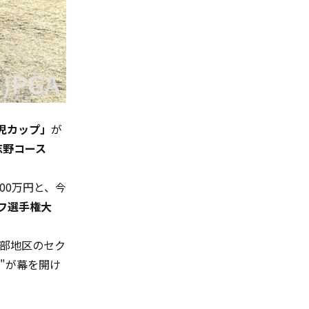
可児カップ」
が
志野コース
00万円と、今
フ選手権大
中部地区のセク
"が幕を開け