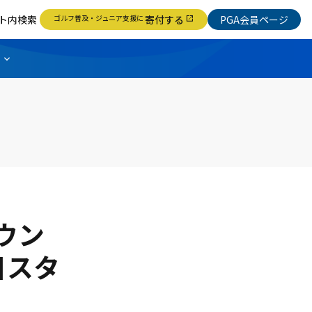
ト内検索
ゴルフ普及・ジュニア支援に
寄付する
PGA会員ページ
open_in_new
ウン
日スタ