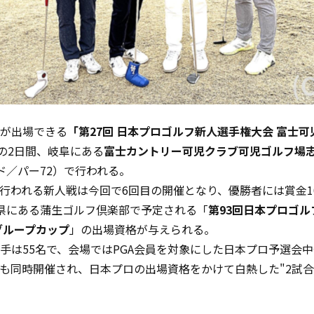
が出場できる
「第27回 日本プロゴルフ新人選手権大会 富士
日の2日間、岐阜にある
富士カントリー可児クラブ可児ゴルフ場
ード／パー72）で行われる。
行われる新人戦は今回で6回目の開催となり、優勝者には賞金1
県にある蒲生ゴルフ倶楽部で予定される「
第93回日本プロゴル
グループカップ
」の出場資格が与えられる。
手は55名で、会場ではPGA会員を対象にした日本プロ予選会
も同時開催され、日本プロの出場資格をかけて白熱した"2試合