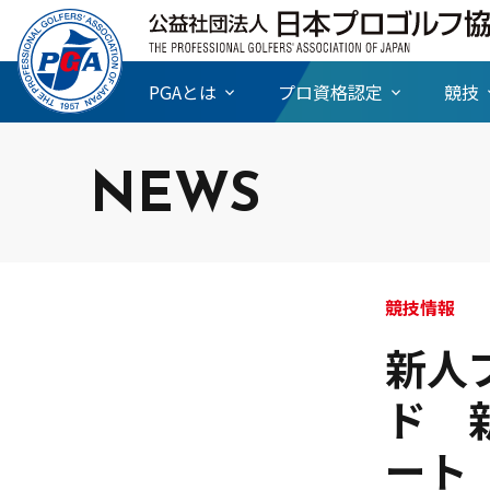
PGAとは
プロ資格認定
競技
NEWS
競技情報
新人
ド 
ート