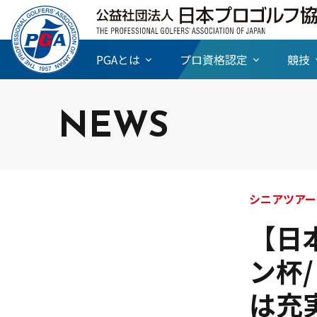
PGAとは
プロ資格認定
競技
NEWS
シニアツアー
【日
ン杯/
は充