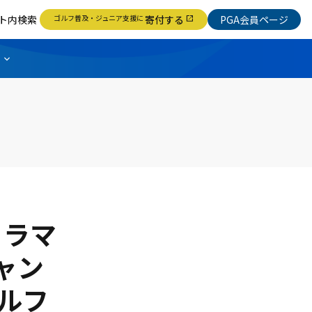
ト内検索
ゴルフ普及・ジュニア支援に
寄付する
PGA会員ページ
open_in_new
トラマ
ジャン
ルフ