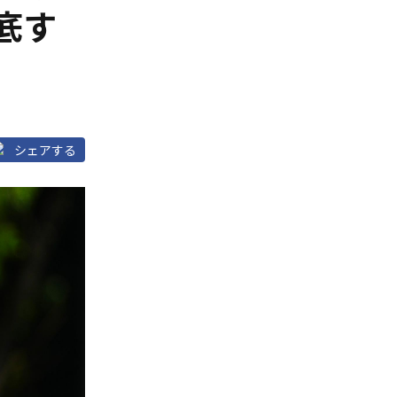
底す
シェアする