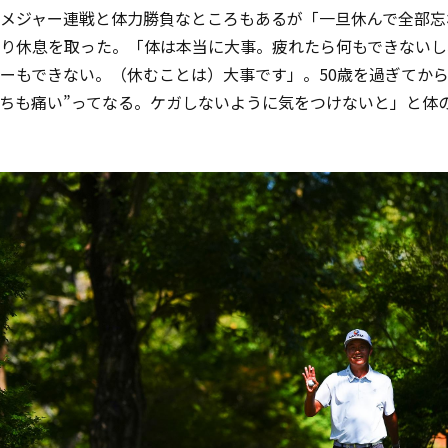
メジャー連戦と体力勝負なところもあるが「一旦休んで全部忘
り休息を取った。「体は本当に大事。疲れたら何もできないし
ーもできない。（休むことは）大事です」。50歳を過ぎてから
ちも痛い”ってなる。ケガしないように気をつけないと」と体