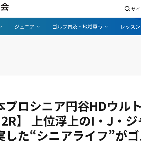
サイ
ジュニア
ゴルフ普及・地域貢献
レッスン
本プロシニア円谷HDウル
 2R】 上位浮上のI・J・
実した“シニアライフ”がゴ