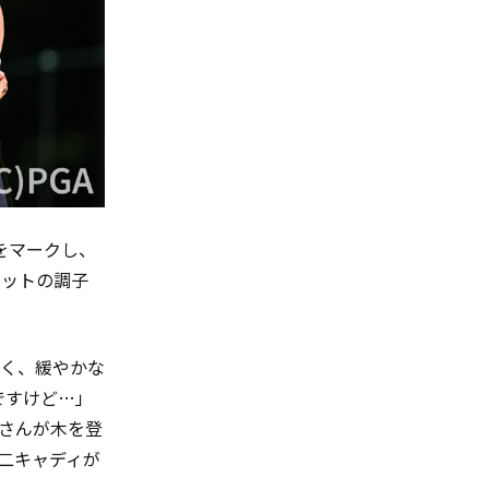
をマークし、
ョットの調子
く、緩やかな
ですけど…」
さんが木を登
二キャディが