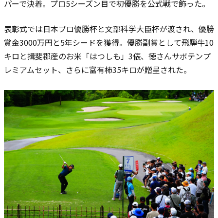
パーで決着。プロ5シーズン目で初優勝を公式戦で飾った。
表彰式では日本プロ優勝杯と文部科学大臣杯が渡され、優勝
賞金3000万円と5年シードを獲得。優勝副賞として飛騨牛10
キロと揖斐郡産のお米「はつしも」3俵、徳さんサボテンプ
レミアムセット、さらに富有柿35キロが贈呈された。