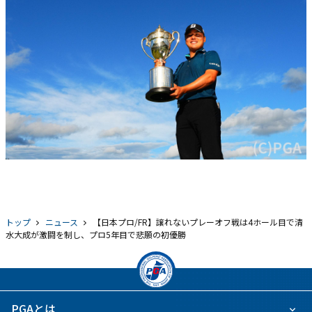
トップ
ニュース
【日本プロ/FR】譲れないプレーオフ戦は4ホール目で清
水大成が激闘を制し、プロ5年目で悲願の初優勝
PGAとは