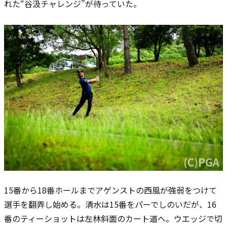
れた“谷汲チャレンジ”が待っていた。
15番から18番ホールまでアゲンストの西風が強弱をつけて
選手を翻弄し始める。清水は15番をパーでしのいだが、16
番のティーショットは左林斜面のカート道へ。ウエッジで切