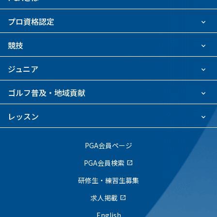
プロ資格認定
競技
ジュニア
ゴルフ普及・地域貢献
レッスン
PGA会員ページ
PGA会員検索
open_in_new
研修生・練習生募集
求人掲載
open_in_new
English