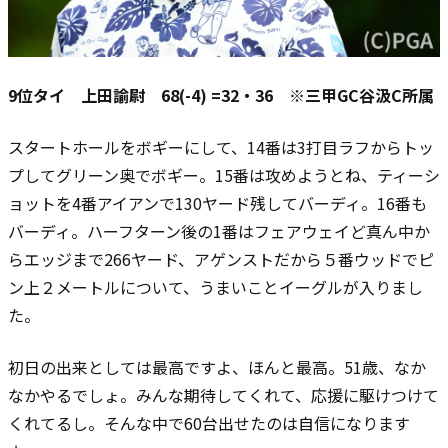
9位タイ 上田諭尉 68(-4) =32・36 ※三甲GC谷汲C所属
スタートホールをボギーにして、14番は3打目ラフからトッ
プしてグリーン奥でボギー。15番は攻めようとね、ティーシ
ョットを4番アイアンで130ヤード残してバーディ。16番も
バーディ。ハーフターン後の1番はフェアウェイど真ん中か
らエッジまで266ヤード、アゲンストだから５番ウッドでピ
ン上２メートルについて、うまいことイーグルが入りまし
た。
初日の出来としては最高ですよ、ほんと最高。51歳、なか
なかやるでしょ。みんな期待してくれて、応援に駆けつけて
くれてるし。そんな中で60台出せたのは自信になります