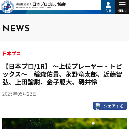
会員
MENU
NEWS
日本プロ
【日本プロ/1R】 ～上位プレーヤー・トピ
ックス～ 稲森佑貴、永野竜太郎、近藤智
弘、上田諭尉、金子駆大、磯井怜
2025年05月22日
シェアする