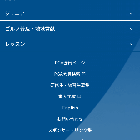
ジュニア
ゴルフ普及・地域貢献
レッスン
PGA会員ページ
PGA会員検索
open_in_new
研修生・練習生募集
求人掲載
open_in_new
English
お問い合わせ
スポンサー・リンク集