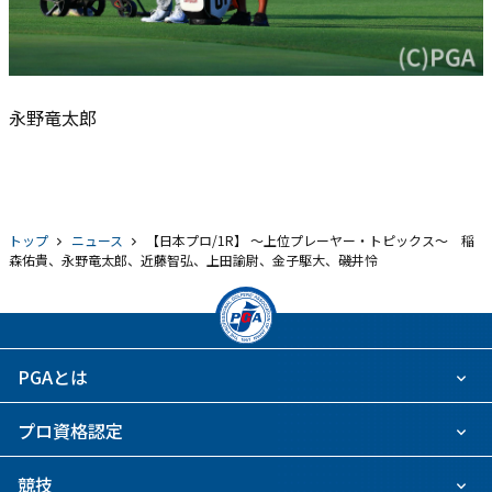
永野竜太郎
トップ
ニュース
【日本プロ/1R】 ～上位プレーヤー・トピックス～ 稲
森佑貴、永野竜太郎、近藤智弘、上田諭尉、金子駆大、磯井怜
PGAとは
プロ資格認定
競技