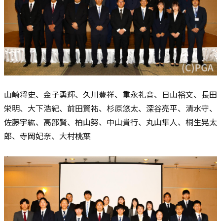
山崎将史、金子勇輝、久川豊祥、重永礼音、日山裕文、長田
栄明、大下浩紀、前田賢祐、杉原悠太、深谷亮平、清水守、
佐藤宇紘、高部賢、柏山努、中山貴行、
丸山隼人、桐生晃太
郎、寺岡妃奈、大村桃葉