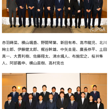
赤羽蒔菜、横山颯香、野間琴葉、新田有希、高市龍児、北川
絢士郎、伊藤健太郎、梶谷幹雄、中矢圭是、廣長恭平、土田
真一、大貫利樹、佐藤翔太、清水颯人、布施宏之、桜井隼
人、阿部義申、横山直樹、高村克也