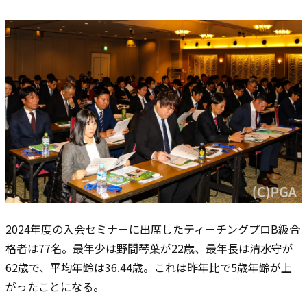
2024年度の入会セミナーに出席したティーチングプロB級合
格者は77名。最年少は野間琴葉が22歳、最年長は清水守が
62歳で、平均年齢は36.44歳。これは昨年比で5歳年齢が上
がったことになる。