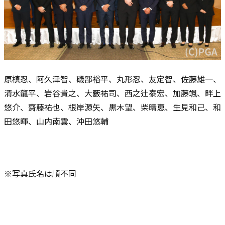
原槙忍、阿久津智、磯部裕平、丸形忍、友定智、佐藤雄一、
清水龍平、岩谷貴之、大藪祐司、西之辻泰宏、加藤颯、畔上
悠介、齋藤祐也、根岸源矢、黒木望、柴晴恵、生見和己、和
田悠暉、山内南雲、沖田悠輔
※写真氏名は順不同