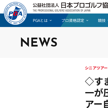
PGAとは
プロ資格認定
競技
NEWS
◇す
一が
アー