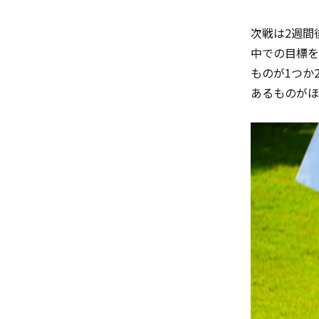
次戦は
2
週間
中での目標を
ものが
1
つか
あるものがほ