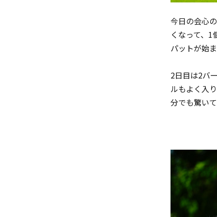
今日の会心の
くなって、
1
パットが始ま
2
日目は
2
バ
ルもよく入り
分でも驚いて