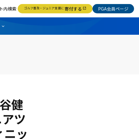
ト内検索
ゴルフ普及・ジュニア支援に
寄付する
PGA会員ページ
open_in_new
保谷健
ニアツ
ィニッ