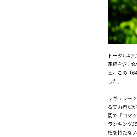
トータル
4
ア
連続を含む
8
ュ。この「
6
した。
レギュラーツ
る実力者だが
間で「コマツ
ランキング
3
権を持たない