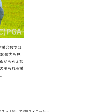
い試合数では
30
位内も見
るから考えな
の出られる試
。
スト「64」で3位フィニッシュ