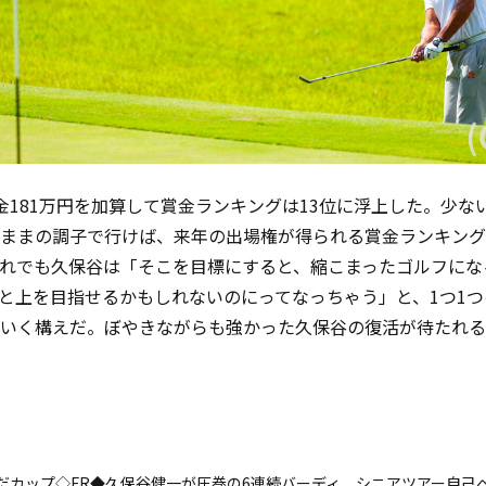
金
181
万円を加算して賞金ランキングは
13
位に浮上した。少な
ままの調子で行けば、来年の出場権が得られる賞金ランキング
れでも久保谷は「そこを目標にすると、縮こまったゴルフにな
と上を目指せるかもしれないのにってなっちゃう」と、
1
つ
1
つ
いく構えだ。ぼやきながらも強かった久保谷の復活が待たれる
だカップ◇FR◆久保谷健一が圧巻の6連続バーディ シニアツアー自己ベ