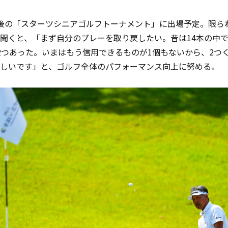
後の「スターツシニアゴルフトーナメント」に出場予定。限ら
聞くと、「まず自分のプレーを取り戻したい。昔は
14
本の中
2
つあった。いまはもう信用できるものが
1
個もないから、
2
つ
しいです」と、ゴルフ全体のパフォーマンス向上に努める。