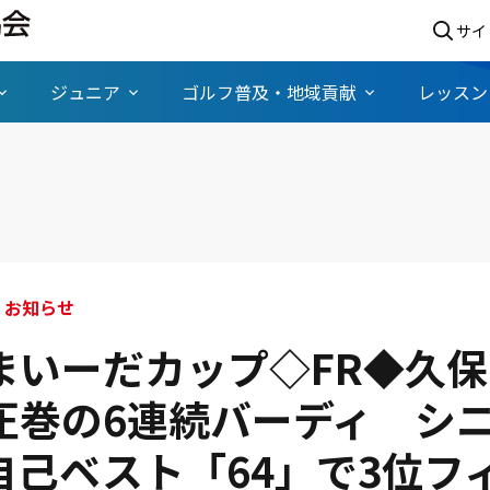
サイ
ジュニア
ゴルフ普及・地域貢献
レッスン
シニアツアー お知らせ
まいーだカップ◇FR◆久
圧巻の6連続バーディ シ
自己ベスト「64」で3位フ