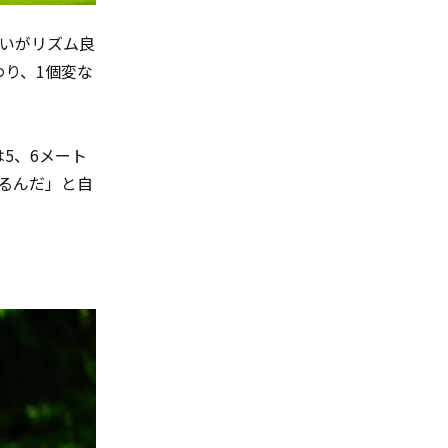
いがリズム良
わり、
1
個変な
は
5
、
6
メート
るんだ」と自