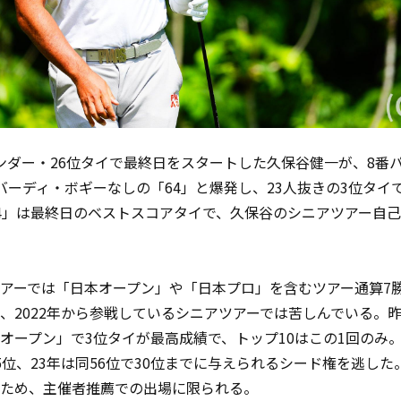
ンダー・
26
位タイで最終日をスタートした久保谷健一が、
8
番
バーディ・ボギーなしの「
64
」と爆発し、
23
人抜きの
3
位タイ
4
」は最終日のベストスコアタイで、久保谷のシニアツアー自
アーでは「日本オープン」や「日本プロ」を含むツアー通算
7
、
2022
年から参戦しているシニアツアーでは苦しんでいる。
オープン」で
3
位タイが最高成績で、トップ
10
はこの
1
回のみ
5
位、
23
年は同
56
位で
30
位までに与えられるシード権を逃した
ため、主催者推薦での出場に限られる。