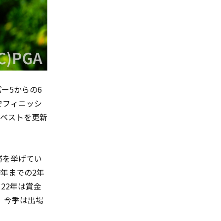
パー
5
からの
6
でフィニッシ
己ベストを更新
勝を挙げてい
昨年までの
2
年
。
22
年は賞金
。今季は出場