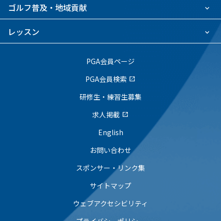
ゴルフ普及・地域貢献
レッスン
PGA会員ページ
PGA会員検索
open_in_new
研修生・練習生募集
求人掲載
open_in_new
English
お問い合わせ
スポンサー・リンク集
サイトマップ
ウェブアクセシビリティ