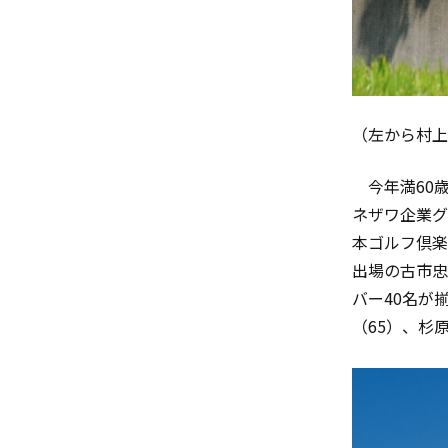
（左から村上
今年満
60
ネザワ企業グ
本ゴルフ倶楽
出場の古市忠
バー
40
名が
（
65
）、杉