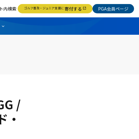
ト内検索
ゴルフ普及・ジュニア支援に
寄付する
PGA会員ページ
open_in_new
G /
ド・