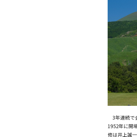
3
年連続で
1952
年に開
修は井上誠一