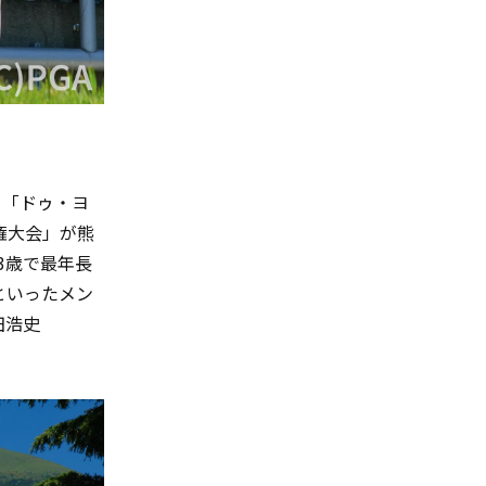
る「ドゥ・ヨ
権大会」が熊
3
歳で最年長
といったメン
田浩史