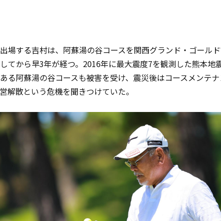
出場する吉村は、阿蘇湯の谷コースを関西グランド・ゴールド
してから早
3
年が経つ。
2016
年に最大震度
7
を観測した熊本地
ある阿蘇湯の谷コースも被害を受け、震災後はコースメンテナ
営解散という危機を聞きつけていた。