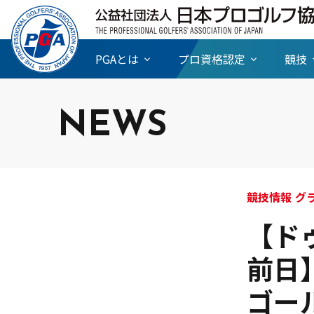
PGAとは
プロ資格認定
競技
NEWS
競技
【ド
前日
ゴー