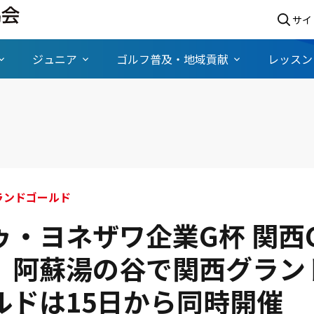
サイ
ジュニア
ゴルフ普及・地域貢献
レッスン
情報 グランドゴールド
ゥ・ヨネザワ企業G杯 関西G
】阿蘇湯の谷で関西グラン
ルドは15日から同時開催