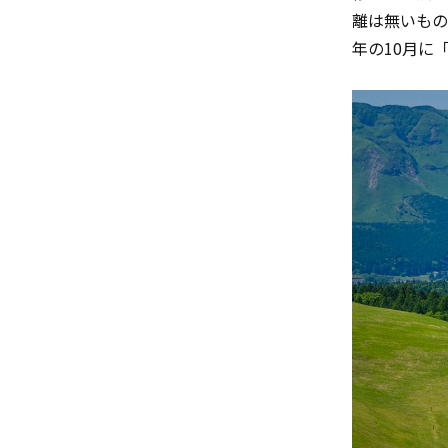
離は無いもの
年の
10
月に