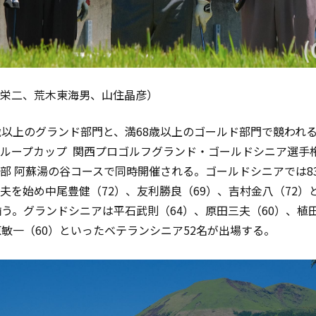
栄二、荒木東海男、山住晶彦）
歳以上のグランド部門と、満
68
歳以上のゴールド部門で競われ
ループカップ
関西プロゴルフグランド・ゴールドシニア選手
部
阿蘇湯の谷コースで同時開催される。ゴールドシニアでは
8
夫を始め中尾豊健（
72
）、友利勝良（
69
）、吉村金八（
72
）
揃う。グランドシニアは平石武則（
64
）、原田三夫（
60
）、植
原敏一（
60
）といったベテランシニア
52
名が出場する。