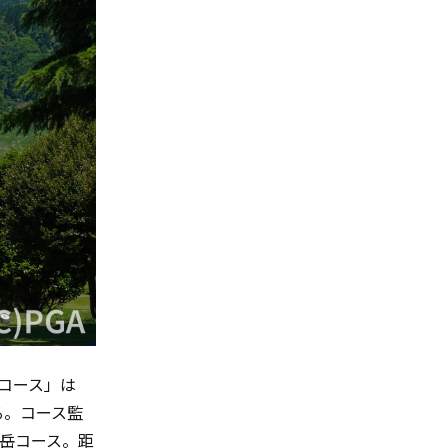
コース」は
る。コース監
岳コース。距