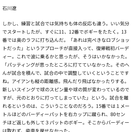
石川遼
しかし、練習と試合では気持ちも体の反応も違う。いい気分
でスタートしたが、すぐに11、12番でボギーをたたく。13
番では奥のラフに打ち込んだ。「あれは完ぺきなロブショッ
トだった」というアプローチが直接入って、復帰戦初バーデ
ィー。これで波に乗るかと思ったが、そうはいかなかった。
「パッティングが思ったところに打てていなかった。そのへ
んが試合を積んで、試合の中で調整していくということです
ね。アイアンも縦の距離感。飛んだり飛ばなかったりする。
新しいスイングで球のスピン量や球の質が変わっているので
すが、元のとおりに打ってしまっていた」という。試合を離
れるというのは、こういうことなのだろう。15番では１メー
トルほどのバーディーパットを右カップに蹴られ、80セン
チほど返しも外して３パットのボギー。そこからバーディー
は取れず、歯車を戻せなかった。