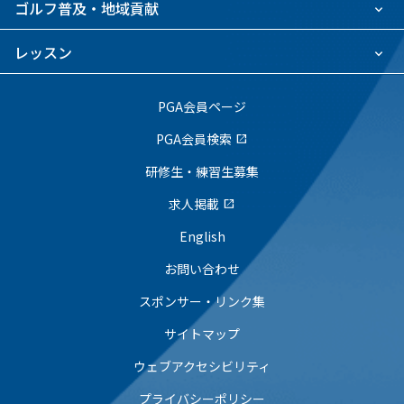
ゴルフ普及・地域貢献
レッスン
PGA会員ページ
PGA会員検索
open_in_new
研修生・練習生募集
求人掲載
open_in_new
English
お問い合わせ
スポンサー・リンク集
サイトマップ
ウェブアクセシビリティ
プライバシーポリシー