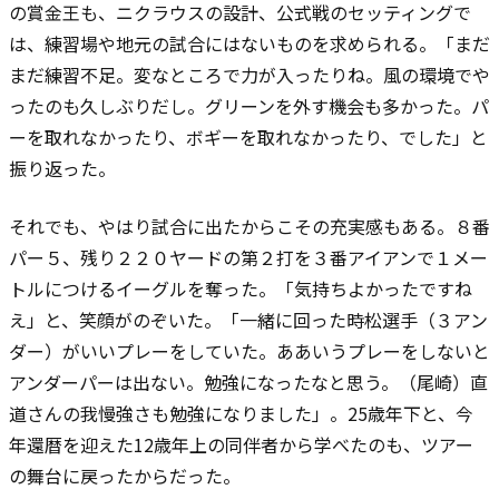
の賞金王も、ニクラウスの設計、公式戦のセッティングで
は、練習場や地元の試合にはないものを求められる。「まだ
まだ練習不足。変なところで力が入ったりね。風の環境でや
ったのも久しぶりだし。グリーンを外す機会も多かった。パ
ーを取れなかったり、ボギーを取れなかったり、でした」と
振り返った。
それでも、やはり試合に出たからこその充実感もある。８番
パー５、残り２２０ヤードの第２打を３番アイアンで１メー
トルにつけるイーグルを奪った。「気持ちよかったですね
え」と、笑顔がのぞいた。「一緒に回った時松選手（３アン
ダー）がいいプレーをしていた。ああいうプレーをしないと
アンダーパーは出ない。勉強になったなと思う。（尾崎）直
道さんの我慢強さも勉強になりました」。25歳年下と、今
年還暦を迎えた12歳年上の同伴者から学べたのも、ツアー
の舞台に戻ったからだった。