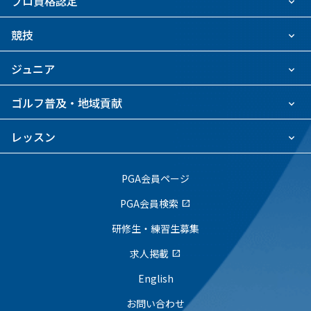
プロ資格認定
競技
ジュニア
ゴルフ普及・地域貢献
レッスン
PGA会員ページ
PGA会員検索
open_in_new
研修生・練習生募集
求人掲載
open_in_new
English
お問い合わせ