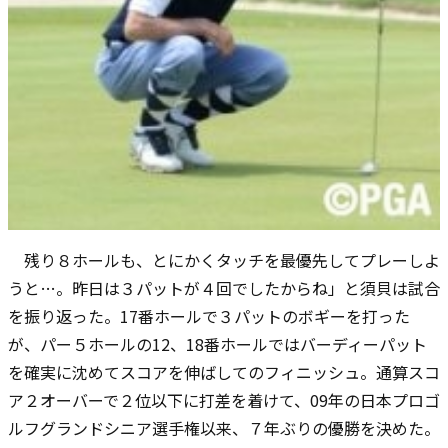
残り８ホールも、とにかくタッチを最優先してプレーしよ
うと…。昨日は３パットが４回でしたからね」と須貝は試合
を振り返った。17番ホールで３パットのボギーを打った
が、パー５ホールの12、18番ホールではバーディーパット
を確実に沈めてスコアを伸ばしてのフィニッシュ。通算スコ
ア２オーバーで２位以下に打差を着けて、09年の日本プロゴ
ルフグランドシニア選手権以来、７年ぶりの優勝を決めた。