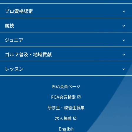
プロ資格認定
競技
ジュニア
ゴルフ普及・地域貢献
レッスン
PGA会員ページ
PGA会員検索
open_in_new
研修生・練習生募集
求人掲載
open_in_new
English