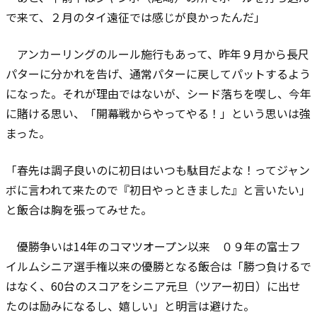
で来て、２月のタイ遠征では感じが良かったんだ」
アンカーリングのルール施行もあって、昨年９月から長尺
パターに分かれを告げ、通常パターに戻してパットするよう
になった。それが理由ではないが、シード落ちを喫し、今年
に賭ける思い、「開幕戦からやってやる！」という思いは強
まった。
「春先は調子良いのに初日はいつも駄目だよな！ってジャン
ボに言われて来たので『初日やっときました』と言いたい」
と飯合は胸を張ってみせた。
優勝争いは14年のコマツオープン以来 ０９年の富士フ
イルムシニア選手権以来の優勝となる飯合は「勝つ負けるで
はなく、60台のスコアをシニア元旦（ツアー初日）に出せ
たのは励みになるし、嬉しい」と明言は避けた。