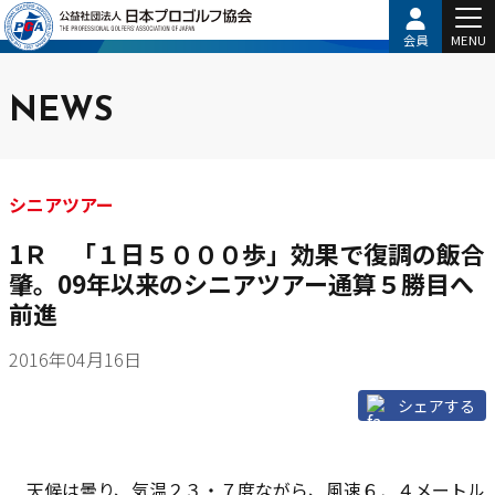
会員
MENU
NEWS
シニアツアー
1Ｒ 「１日５０００歩」効果で復調の飯合
肇。09年以来のシニアツアー通算５勝目へ
前進
2016年04月16日
シェアする
天候は曇り、気温２３・７度ながら、風速６．４メートル