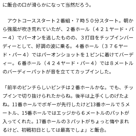
に飯合の口が滑らかになって当然だろう。
アウトコーススタート２番組・７時５０分スタート。朝か
ら強風が吹き荒れていたが、２番ホール（４２１ヤード・パ
ー４）でパーオンを逃したものの、３打目をチップインバー
ディーとして、好調の波に乗る。４番ホール（３７６ヤー
ド・パー４）ではパーオンショットを１ピンに着けてバーデ
ィー。６番ホール（４２４ヤード・パー４）では８メートル
のバーディーパットが音を立ててカップインした。
「前半のピンチらしいピンチは２番ホールかな。でも、チッ
プインで切り抜けられたからね。後半は上手くしのげたよ
ね。11番ホールでボギーが先行したけど13番ホールで５メ
ートル、15番ホールではエッジから６メートルのパットが
入ってくれた。17番ホールの３パットがちょっと悔やまれ
るけど、初戦初日としては最高でしょ」と飯合。