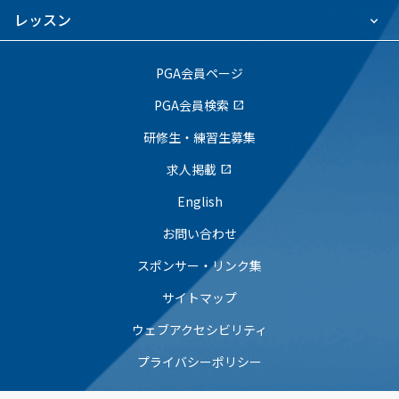
レッスン
PGA会員ページ
PGA会員検索
open_in_new
研修生・練習生募集
求人掲載
open_in_new
English
お問い合わせ
スポンサー・リンク集
サイトマップ
ウェブアクセシビリティ
プライバシーポリシー