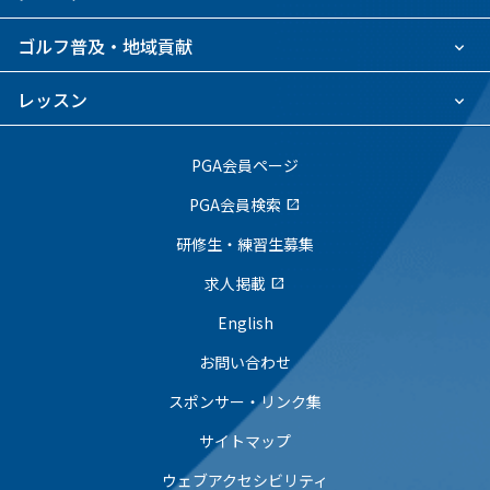
ゴルフ普及・地域貢献
レッスン
PGA会員ページ
PGA会員検索
open_in_new
研修生・練習生募集
求人掲載
open_in_new
English
お問い合わせ
スポンサー・リンク集
サイトマップ
ウェブアクセシビリティ