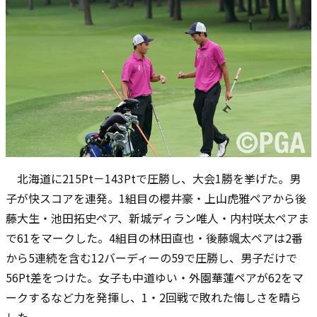
北海道に215Pt－143Ptで圧勝し、大会1勝を挙げた。男
子が快スコアを連発。1組目の櫻井豪・上山虎雅ペアから後
藤大生・池田拓史ペア、新城ディラン唯人・内村咲太ペアま
で61をマークした。4組目の林田直也・後藤颯太ペアは2番
から5連続を含む12バーディーの59で圧勝し、男子だけで
56Pt差をつけた。女子も中道ゆい・外園華蓮ペアが62をマ
ークするなど力を発揮し、1・2回戦で敗れた悔しさを晴ら