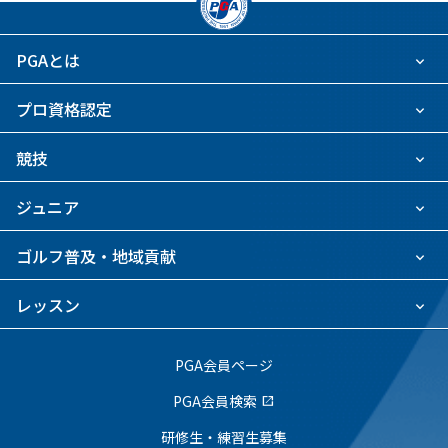
PGAとは
プロ資格認定
競技
ジュニア
ゴルフ普及・地域貢献
レッスン
PGA会員ページ
PGA会員検索
open_in_new
研修生・練習生募集