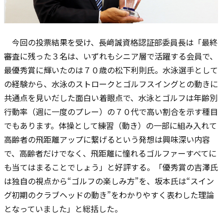
今回の投票結果を受け、長﨑誠資格認証部委員長は「最終
審査に残った３名は、いずれもシニア層で活躍する会員で、
最優秀賞に輝いたのは７０歳の松下利則氏。水泳選手として
の経験から、水泳のストロークとゴルフスイングとの動きに
共通点を見いだした面白い着眼点で、水泳とゴルフは年齢別
行動率（週に一度のプレー）の７０代で高い割合を示す種目
でもあります。体操として練習（動き）の一部に組み入れて
高齢者の飛距離アップに繋げるという発想は興味深い内容
で、高齢者だけでなく、飛距離に憧れるゴルファーすべてに
も当てはまることでしょう」と好評する。「優秀賞の吉澤氏
は独自の視点から“ゴルフの楽しみ方”を、坂本氏は“スイン
グ初期のクラブヘッドの動き”をわかりやすく表わした理論
となっていました」と総括した。