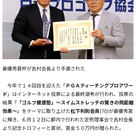
最優秀賞杯が吉村会長より手渡された
今年で１４回目を迎えた「
ＰＧＡティーチングプロアワー
ド
」はインターネット投票による最終選考が行われ、投票の
結果
『「ゴルフ健康塾」〜スイムストレッチの驚きの飛距離
効果〜』
をテーマに取り上げた
松下利則会員
(70)が最優秀賞
に輝き、６月１２日に都内で行われた定例理事会で吉村会長
より記念トロフィーと賞状、賞金５０万円が贈られた。