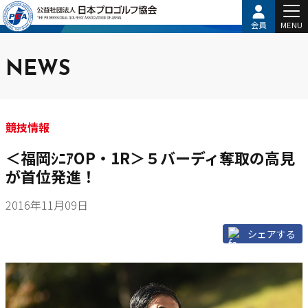
会員
MENU
NEWS
競技情報
＜福岡ｼﾆｱOP・1R＞５バーディ奪取の高見
が首位発進！
2016年11月09日
シェアする