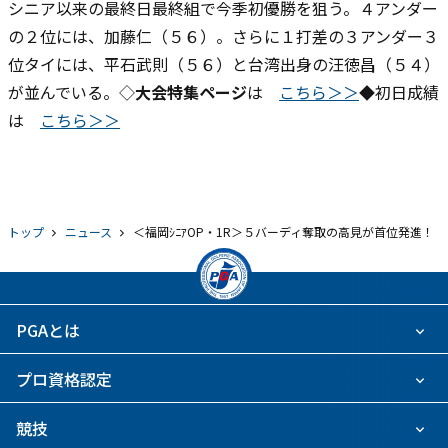
シニア以来の最終日最終組で今季初優勝を狙う。４アンダー
の２位には、加藤仁（５６）。さらに１打差の３アンダー３
位タイには、平石武則（５６）と台湾出身の汪徳昌（５４）
が並んでいる。◇
大会特集ページ
は
こちら＞＞
◆初日成績
は
こちら＞＞
トップ
ニュース
＜福岡ｼﾆｱOP・1R＞５バーディ奪取の高見が首位発進！
PGAとは
プロ資格認定
競技