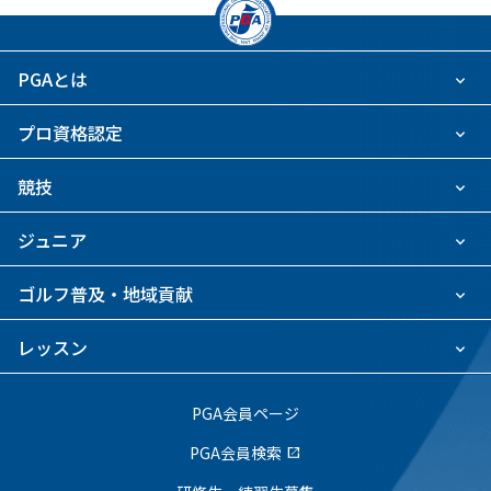
PGAとは
プロ資格認定
競技
ジュニア
ゴルフ普及・地域貢献
レッスン
PGA会員ページ
PGA会員検索
open_in_new